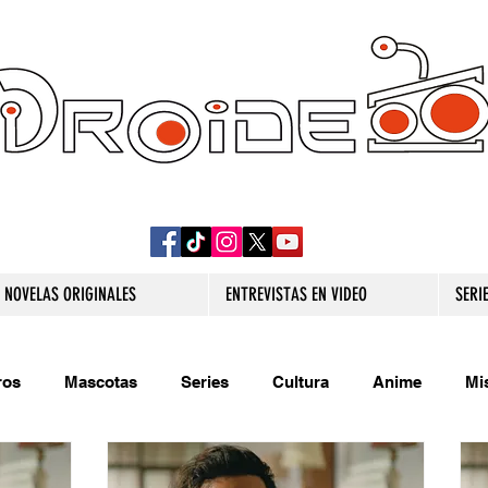
DROIDE TV: CULTURA POP Y PRODUCCION
ORIGINAL
NOVELAS ORIGINALES
ENTREVISTAS EN VIDEO
SERI
ros
Mascotas
Series
Cultura
Anime
Mi
s originales
Extra
Relatos
Trivias
Videojueg