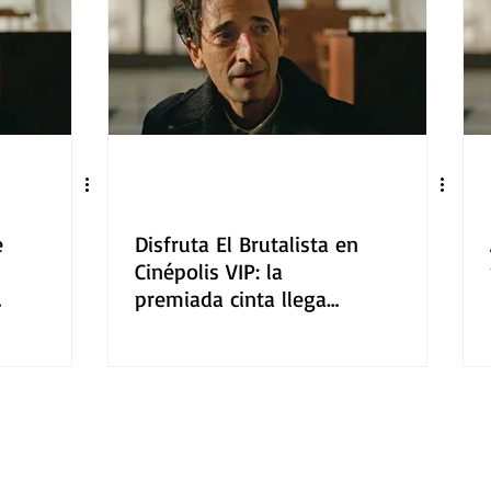
e
Disfruta El Brutalista en
Cinépolis VIP: la
premiada cinta llega
con Sala de Arte
Cinépolis® y aprovecha
el refill durante su
intermedio