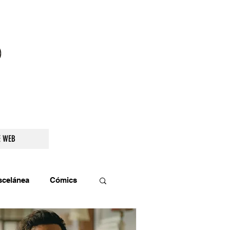
droidetv@gmail.com
E WEB
scelánea
Cómics
os
Teatro