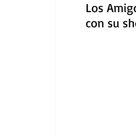
Los Amigo
con su sh
Gastronomía
Tecnología