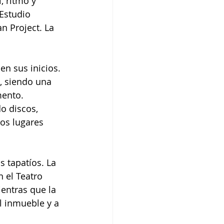
, ritmo y 
Estudio 
n Project. La 
n sus inicios. 
, siendo una 
ento. 
o discos, 
os lugares 
s tapatíos. La 
 el Teatro 
entras que la 
l inmueble y a 