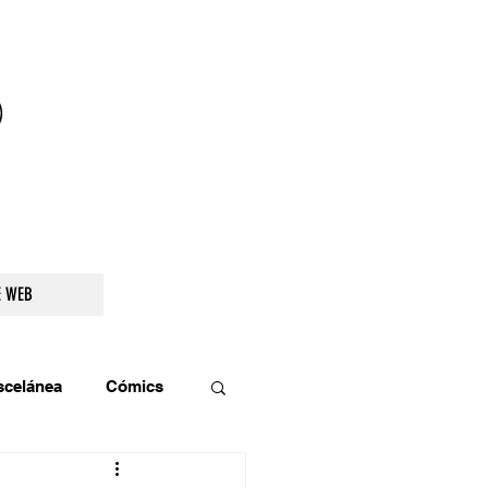
droidetv@gmail.com
E WEB
scelánea
Cómics
os
Teatro