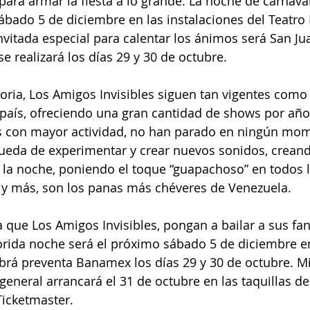
para armar la fiesta a lo grande. La noche de carnaval
sábado 5 de diciembre en las instalaciones del Teatro 
nvitada especial para calentar los ánimos será San Jua
 realizará los días 29 y 30 de octubre. 
oria, Los Amigos Invisibles siguen tan vigentes como e
país, ofreciendo una gran cantidad de shows por año
s con mayor actividad, no han parado en ningún mom
ueda de experimentar y crear nuevos sonidos, creand
la noche, poniendo el toque “guapachoso” en todos l
 y más, son los panas más chéveres de Venezuela.   
a que Los Amigos Invisibles, pongan a bailar a sus fan
orida noche será el próximo sábado 5 de diciembre en
brá preventa Banamex los días 29 y 30 de octubre. Mi
general arrancará el 31 de octubre en las taquillas de
Ticketmaster. 