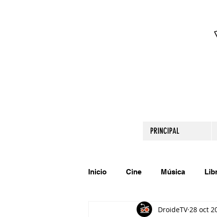
PRINCIPAL
Inicio
Cine
Música
Lib
DroideTV
28 oct 2
Comparte tu talento
Relato