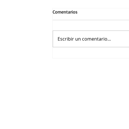
Comentarios
Escribir un comentario...
Cinépolis, es el destino para
agosto y te invita a disfrutar
de la película que quieras en
cartelera en Guadalajara