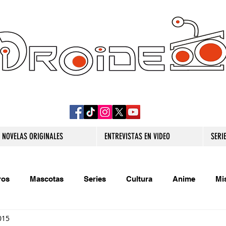
DROIDE TV: CULTURA POP Y PRODUCCION
ORIGINAL
NOVELAS ORIGINALES
ENTREVISTAS EN VIDEO
SERI
ros
Mascotas
Series
Cultura
Anime
Mi
015
s originales
Extra
Relatos
Trivias
Videojueg