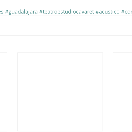
es
#guadalajara
#teatroestudiocavaret
#acustico
#con