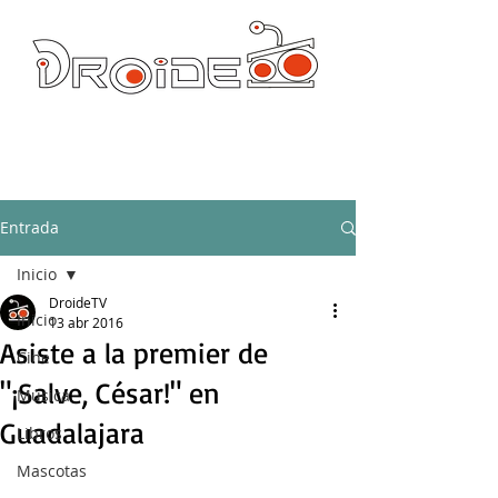
DROIDE TV: CULTURA POP Y PRODUCCION ORIGINAL
droidetv@gmail.com
Entrada
Inicio
DroideTV
Inicio
13 abr 2016
Asiste a la premier de
Cine
"¡Salve, César!" en
Música
Guadalajara
Libros
Mascotas