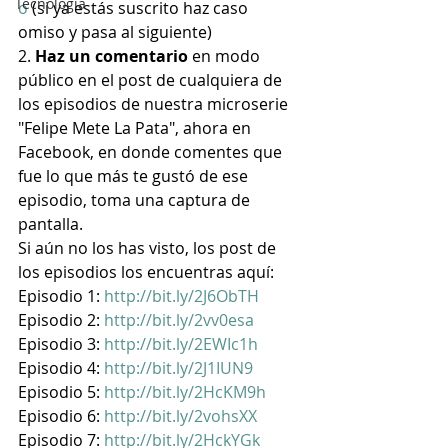
Tecnología
o
 (si ya estás suscrito haz caso 
omiso y pasa al siguiente)
2. 
Haz un comentario
 en modo 
público en el post de cualquiera de 
los episodios de nuestra microserie 
"Felipe Mete La Pata", ahora en 
Facebook, en donde comentes que 
fue lo que más te gustó de ese 
episodio, toma una captura de 
pantalla.
Si aún no los has visto, los post de 
los episodios los encuentras aquí:
Episodio 1: 
http://bit.ly/2J6ObTH
Episodio 2: 
http://bit.ly/2vv0esa
Episodio 3: 
http://bit.ly/2EWIc1h
Episodio 4: 
http://bit.ly/2J1IUN9
Episodio 5: 
http://bit.ly/2HcKM9h
Episodio 6: 
http://bit.ly/2vohsXX
Episodio 7: 
http://bit.ly/2HckYGk