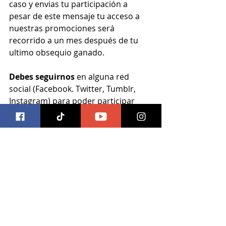
caso y envias tu participación a 
pesar de este mensaje tu acceso a 
nuestras promociones será 
recorrido a un mes después de tu 
ultimo obsequio ganado.
Debes seguirnos
 en alguna red 
social (Facebook. Twitter, Tumblr, 
Instagram) para poder participar
Válido en la zona metropolitana de 
Guadalajara
 hasta el domingo 22 de 
abril a las 16:00 horas
"Yo soy Simón" ya está en cines