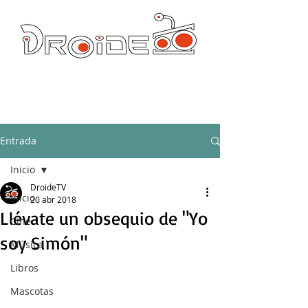
DROIDE TV: CULTURA POP Y PRODUCCION ORIGINAL
droidetv@gmail.com
Entrada
Inicio
DroideTV
Inicio
20 abr 2018
Llévate un obsequio de "Yo
Cine
soy Simón"
Música
Libros
Mascotas