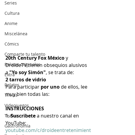
Series
Cultura
Anime
Miscelánea
Cómics
Comparte tu talento
20th Century Fox México
 y 
Relatos originales
DroideTV tienen obsequios alusivos 
a 
"Yo soy Simón"
, se trata de:
Extra
2 tarros de vidrio
Relatos
Para participar
 por uno 
de ellos, lee 
muy bien todas las:
Trivias
Videojuegos
INSTRUCCIONES
1. 
Suscribete
 a nuestro canal en 
Teatro
YouTube: 
Gastronomía
youtube.com/c/droideentretenimient