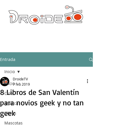
DROIDE TV: CULTURA POP Y PRODUCCION ORIGINAL
droidetv@gmail.com
Entrada
Inicio
DroideTV
Inicio
7 feb 2019
8 Libros de San Valentín
Cine
para novios geek y no tan
Música
geek
Libros
Mascotas