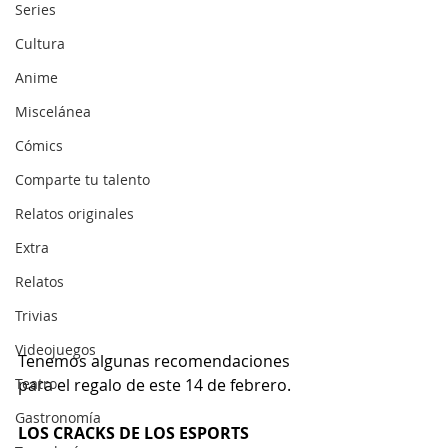
Series
Cultura
Anime
Miscelánea
Cómics
Comparte tu talento
Relatos originales
Extra
Relatos
Trivias
Videojuegos
Tenemos algunas recomendaciones 
para el regalo de este 14 de febrero.
Teatro
Gastronomía
LOS CRACKS DE LOS ESPORTS