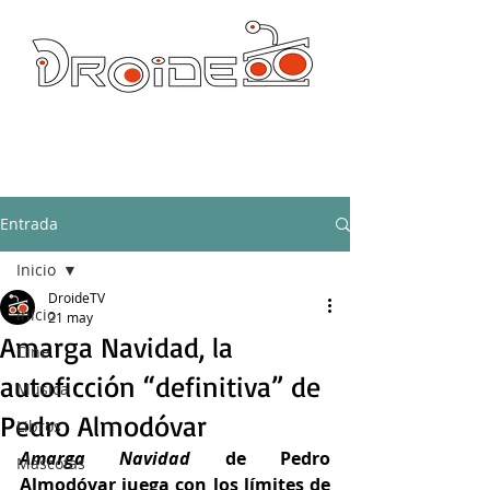
DROIDE TV: CULTURA POP Y PRODUCCION ORIGINAL
droidetv@gmail.com
Entrada
Inicio
DroideTV
Inicio
21 may
Amarga Navidad, la
Cine
autoficción “definitiva” de
Música
Pedro Almodóvar
Libros
Amarga Navidad 
de Pedro 
Mascotas
Almodóvar juega con los límites de 