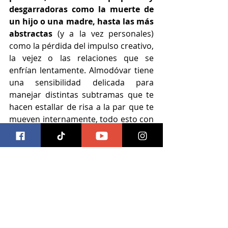
desgarradoras como la muerte de 
un hijo o una madre, hasta las más 
abstractas
 (y a la vez personales) 
como la pérdida del impulso creativo, 
la vejez o las relaciones que se 
enfrían lentamente. Almodóvar tiene 
una sensibilidad delicada para 
manejar distintas subtramas que te 
hacen estallar de risa a la par que te 
mueven internamente, todo esto con 
Chabela Vargas de fondo.
En momentos puede resultar 
egocéntrica, incluso narcisista, pero 
también bastante franca en su 
manera de volver a sus personajes 
odiables y cuestionables al mostrar 
sus sombras y sus puntos más bajos. 