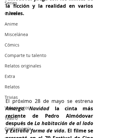
Series
la ficción y la realidad en varios 
niveles.
Cultura
Anime
Miscelánea
Cómics
Comparte tu talento
Relatos originales
Extra
Relatos
Trivias
El próximo 28 de mayo se estrena 
Videojuegos
Amarga Navidad
 la cinta más 
reciente de Pedro Almódovar 
Teatro
después de 
La habitación de al lado 
Gastronomía
y 
Extraña forma de vida
. El filme se 