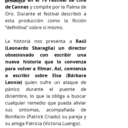
presentó en el 79 Festival de Cine 
Tecnología
de Cannes 
y compite por la Palma de 
Oro. Durante el festival describió a 
esta producción como la ficción 
“definitiva” sobre sí mismo.
La historia nos presenta a 
Raúl 
(Leonardo Sbaraglia) un director 
obsesionado con escribir una 
nueva historia que lo convenza 
para volver a filmar. Así, comienza 
a escribir sobre Elsa (Bárbara 
Lennie) 
quien sufre un ataque de 
pánico durante el puente de 
diciembre, lo que la obliga a buscar 
cualquier remedio que pueda aliviar 
sus síntomas, acompañada de 
Bonifacio (Patrick Criado) su pareja y 
su amiga Patricia (Victoria Luengo).