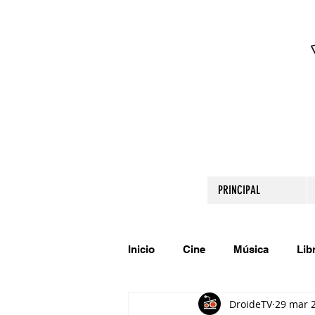
PRINCIPAL
Inicio
Cine
Música
Lib
DroideTV
29 mar 
Comparte tu talento
Relato