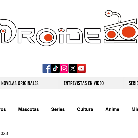
DROIDE TV: CULTURA POP Y PRODUCCION
ORIGINAL
NOVELAS ORIGINALES
ENTREVISTAS EN VIDEO
SERI
ros
Mascotas
Series
Cultura
Anime
Mi
2023
s originales
Extra
Relatos
Trivias
Videojueg