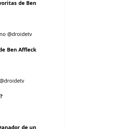
voritas de Ben 
omo @droidetv
de Ben Affleck 
 @droidetv
é?
 ganador de un 