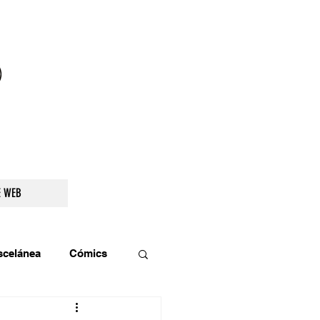
droidetv@gmail.com
E WEB
scelánea
Cómics
os
Teatro