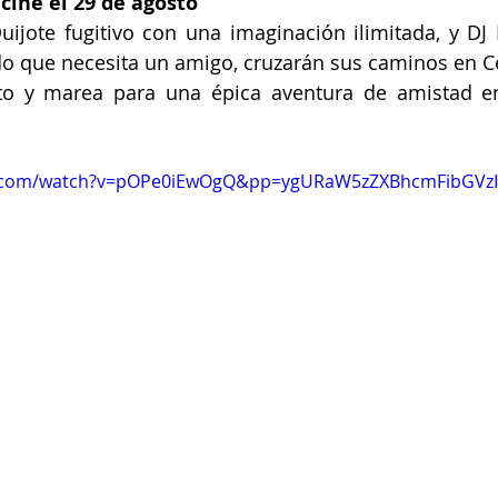
cine el 29 de agosto
uijote fugitivo con una imaginación ilimitada, y DJ
 que necesita un amigo, cruzarán sus caminos en Cen
nto y marea para una épica aventura de amistad en
be.com/watch?v=pOPe0iEwOgQ&pp=ygURaW5zZXBhcmFibGV