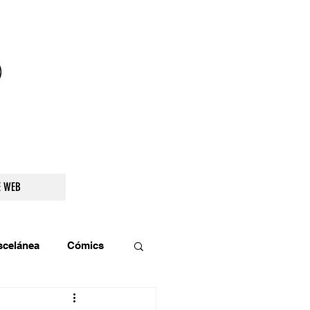
droidetv@gmail.com
E WEB
scelánea
Cómics
os
Teatro