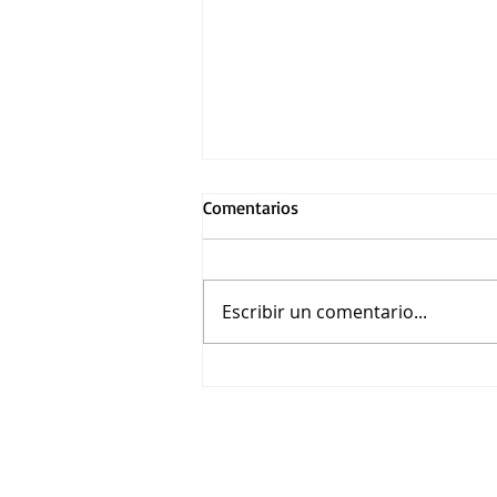
Comentarios
Escribir un comentario...
La muerte de Robin Hood:
Hugh Jackman estelariza esta
readaptación del mito