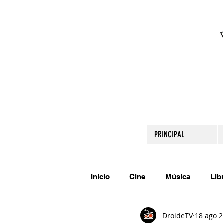
PRINCIPAL
Inicio
Cine
Música
Lib
DroideTV
18 ago 
Comparte tu talento
Relato