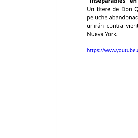
"Inseparables" en 
Un títere de Don Q
peluche abandonado
unirán contra vie
Nueva York.
https://www.youtu