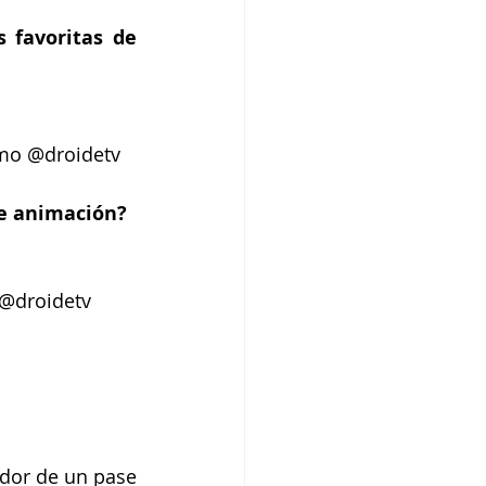
 favoritas de 
omo @droidetv
de animación?
 @droidetv
dor de un pase 