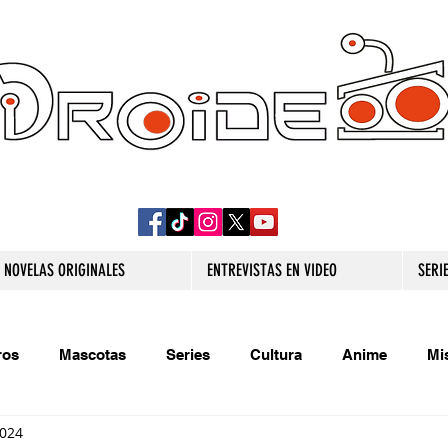
DROIDE TV: CULTURA POP Y PRODUCCION
ORIGINAL
NOVELAS ORIGINALES
ENTREVISTAS EN VIDEO
SERI
ros
Mascotas
Series
Cultura
Anime
Mi
2024
s originales
Extra
Relatos
Trivias
Videojueg