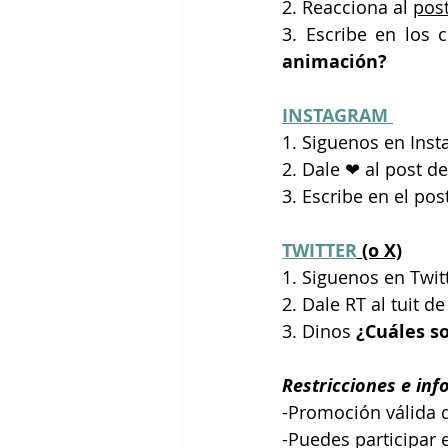
2. Reacciona 
al 
pos
3. Escribe en los 
animación?
INSTAGRAM 
1. Siguenos en Inst
2. Dale ❤ al post d
3. Escribe en el pos
TWITTER
 (o X)
1. Siguenos en Twit
2. Dale RT al tuit d
3. Dinos 
¿Cuáles so
Restricciones e inf
-Promoción válida d
-Puedes participar 