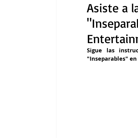
Asiste a 
"Insepara
Gastronomía
Tecnología
Entertai
Sigue las instru
"Inseparables" en