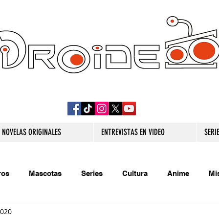
DROIDE TV: CULTURA POP Y PRODUCCION
ORIGINAL
NOVELAS ORIGINALES
ENTREVISTAS EN VIDEO
SERI
ros
Mascotas
Series
Cultura
Anime
Mi
2020
s originales
Extra
Relatos
Trivias
Videojueg