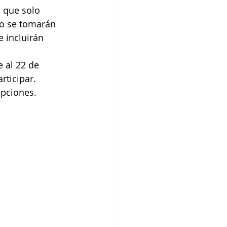
 que solo 
lo se tomarán 
 incluirán 
 al 22 de 
rticipar.
epciones.