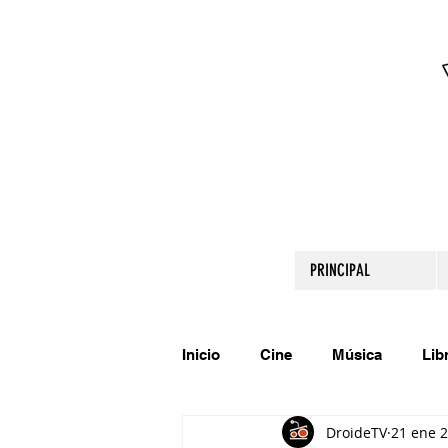
PRINCIPAL
Inicio
Cine
Música
Lib
DroideTV
21 ene 
Comparte tu talento
Relato