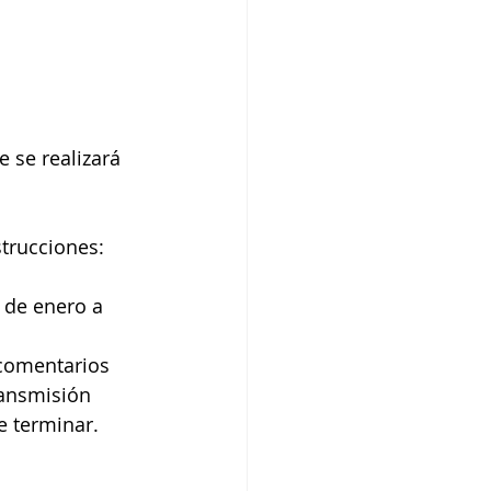
e se realizará 
strucciones:
 de enero a 
 comentarios 
ransmisión 
e terminar.