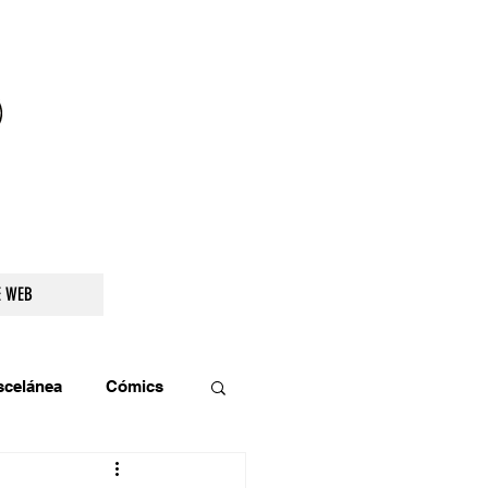
droidetv@gmail.com
E WEB
scelánea
Cómics
os
Teatro