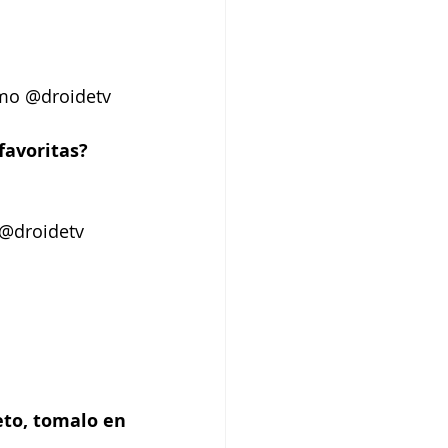
omo @droidetv
favoritas? 
 @droidetv
to, tomalo en 