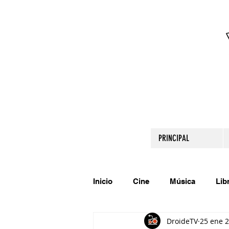
PRINCIPAL
Inicio
Cine
Música
Lib
DroideTV
25 ene 
Comparte tu talento
Relato