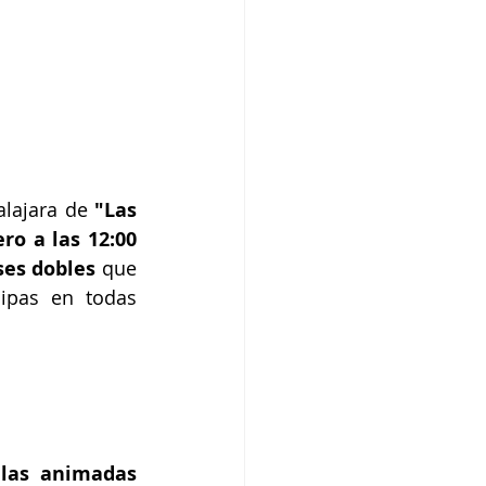
alajara de 
"Las 
o a las 12:00 
ses dobles
 que 
cipas en todas 
las animadas 