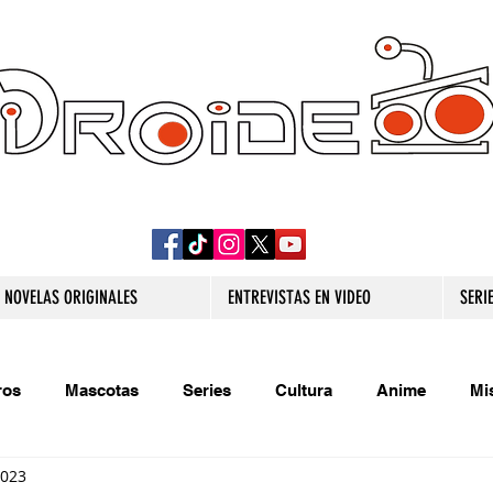
DROIDE TV: CULTURA POP Y PRODUCCION
ORIGINAL
NOVELAS ORIGINALES
ENTREVISTAS EN VIDEO
SERI
ros
Mascotas
Series
Cultura
Anime
Mi
2023
s originales
Extra
Relatos
Trivias
Videojueg