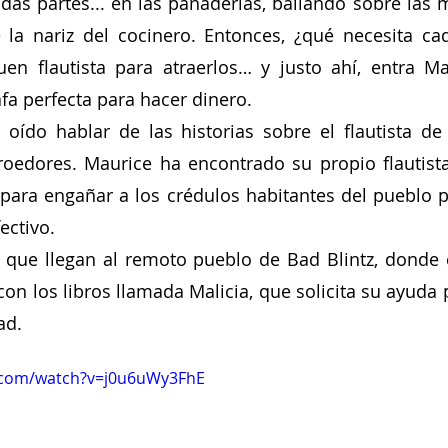
odas partes... en las panaderías, bailando sobre las 
 la nariz del cocinero. Entonces, ¿qué necesita ca
en flautista para atraerlos… y justo ahí, entra Ma
afa perfecta para hacer dinero. 
ído hablar de las historias sobre el flautista de 
roedores. Maurice ha encontrado su propio flautist
para engañar a los crédulos habitantes del pueblo p
ctivo. 
 que llegan al remoto pueblo de Bad Blintz, donde 
on los libros llamada Malicia, que solicita su ayuda p
ad.
.com/watch?v=j0u6uWy3FhE