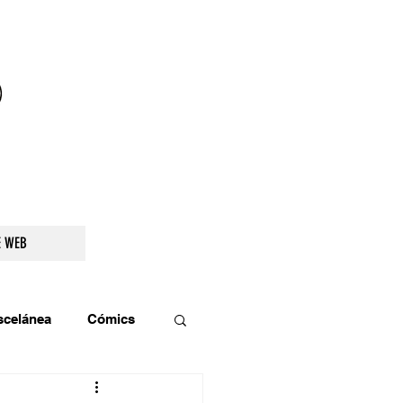
droidetv@gmail.com
E WEB
scelánea
Cómics
os
Teatro