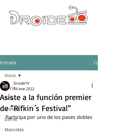
DROIDE TV: CULTURA POP Y PRODUCCION ORIGINAL
droidetv@gmail.com
Entrada
Inicio
DroideTV
Inicio
14 ene 2022
Asiste a la función premier
Cine
de “Rifkin´s Festival”
Música
Participa por uno de los pases dobles
Libros
Mascotas