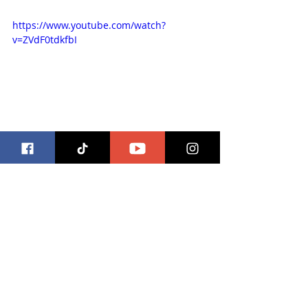
https://www.youtube.com/watch?
v=ZVdF0tdkfbI
cine
trivias
imagem films mx
Trivias
Entradas recientes
Ver todo