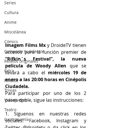
Series
Cultura
Anime
Miscelánea
Cómics
Imagem Films Mx
 y DroideTV tienen 
Comparte tu talento
accesos para la función premier de 
“Rifkin´s Festival”, la nueva 
Relatos originales
película de Woody Allen
 que se 
Extra
llevará a cabo el 
miércoles 19 de 
enero a las 20:00 horas en Cinépolis 
Relatos
Ciudadela.
Trivias
Para participar por uno de los 2 
pases doble, sigue las instrucciones:
Videojuegos
Teatro
1. Síguenos en nuestras redes 
Gastronomía
sociales: Facebook, Instagram y 
Twitter @droidetv o da click en los 