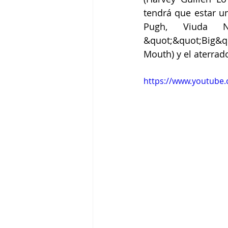
tendrá que estar u
Pugh, Viuda N
&quot;&quot;Big&q
Mouth) y el aterrad
https://www.youtube