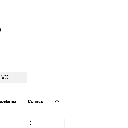
droidetv@gmail.com
E WEB
scelánea
Cómics
os
Teatro