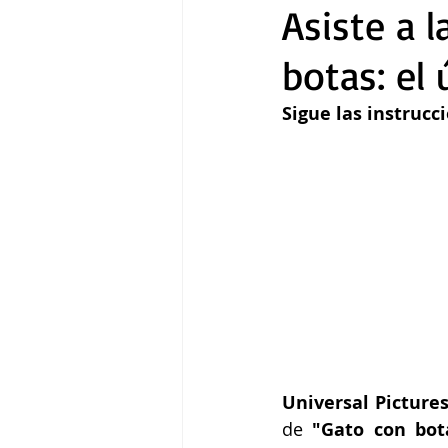
Asiste a 
botas: el
Gastronomía
Tecnología
Sigue las instrucc
Universal Picture
de 
"Gato con bot