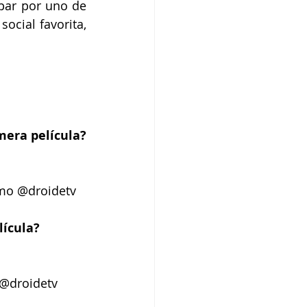
ipar por uno de 
ocial favorita, 
 ¿Qué te gusto más de su primera película? 
omo @droidetv
ícula? 
 @droidetv