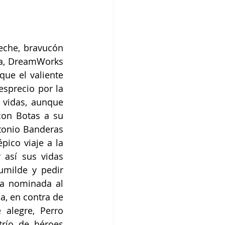
eche, bravucón 
a, DreamWorks 
ue el valiente 
sprecio por la 
vidas, aunque 
con Botas a su 
onio Banderas 
ico viaje a la 
 así sus vidas 
milde y pedir 
la nominada al 
, en contra de 
alegre, Perro 
río de héroes 