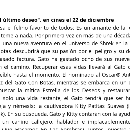
l último deseo", en cines el 22 de diciembre
esa el felino favorito de todos: Es un amante de la l
 teme a nada. Por primera vez en más de una décad
 una nueva aventura en el universo de Shrek en la q
otas descubrirá que su pasión por el peligro y su de
asado factura. Gato ha gastado ocho de sus nueve 
n el camino. Recuperar esas vidas llevará al Gato 
eíble hasta el momento. El nominado al Oscar® Ant
z del Gato Con Botas, mientras se embarca en un ép
uscar la mítica Estrella de los Deseos y restaurar
 solo una vida restante, el Gato tendrá que ser hu
ja y némesis: la cautivadora Kitty Patitas Suaves (
. En su búsqueda, Gato y Kitty contarán con la ayuda
 un canino callejero, hablador e implacablemente 
o Que Hacemos En Las Sombras). Juntos, nuestro t