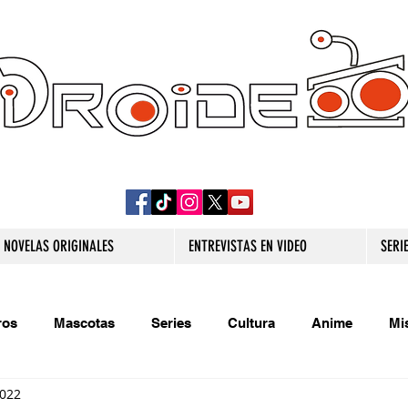
DROIDE TV: CULTURA POP Y PRODUCCION
ORIGINAL
NOVELAS ORIGINALES
ENTREVISTAS EN VIDEO
SERI
ros
Mascotas
Series
Cultura
Anime
Mi
2022
s originales
Extra
Relatos
Trivias
Videojueg