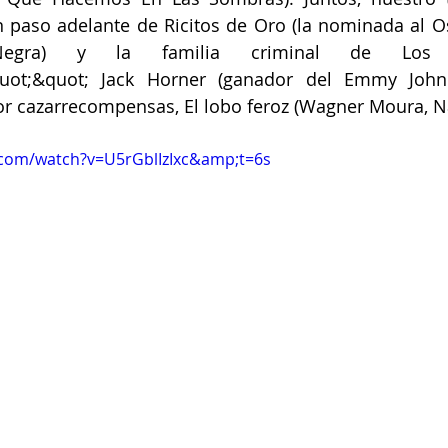
n paso adelante de Ricitos de Oro (la nominada al O
egra) y la familia criminal de Los 
uot;&quot; Jack Horner (ganador del Emmy John 
or cazarrecompensas, El lobo feroz (Wagner Moura, N
.com/watch?v=U5rGblIzIxc&amp;t=6s