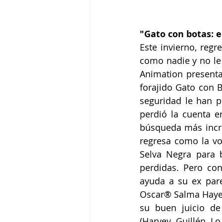
"Gato con botas: e
Este invierno, regr
como nadie y no le
Animation presenta
forajido Gato con B
seguridad le han p
perdió la cuenta e
búsqueda más incr
regresa como la vo
Selva Negra para b
perdidas. Pero con
ayuda a su ex pare
Oscar® Salma Hayek)
su buen juicio de
(Harvey Guillén L