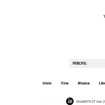
PRINCIPAL
Inicio
Cine
Música
Lib
DroideTV
27 nov 
Comparte tu talento
Relato