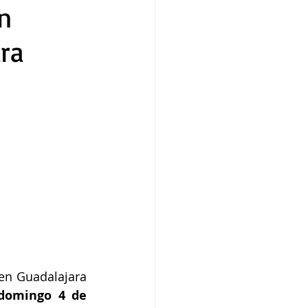
n
ra
en Guadalajara 
domingo 4 de 