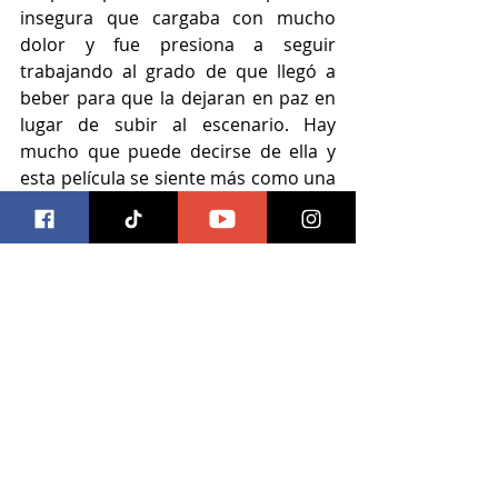
insegura que cargaba con mucho 
dolor y fue presiona a seguir 
trabajando al grado de que llegó a 
beber para que la dejaran en paz en 
lugar de subir al escenario. Hay 
mucho que puede decirse de ella y 
esta película se siente más como una 
conversación casual.
Eso sí, para algunos será fácil 
identificarse con Amy, sentir su dolor 
y ver en cámara lenta lo que era una 
clara señal del fin. Hay momentos en 
los que la cinta llega a valorar a Amy, 
cuando llega ahí es una verdadera 
delicia recordar su legado; pero 
también tiene algunas elecciones 
cuestionables. Así pues, es
 una 