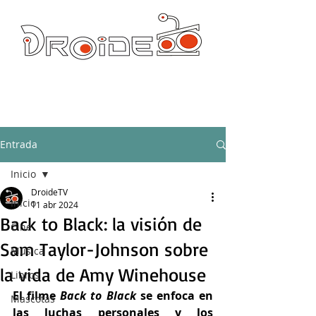
DROIDE TV: CULTURA POP Y PRODUCCION ORIGINAL
droidetv@gmail.com
Entrada
Inicio
DroideTV
Inicio
11 abr 2024
Back to Black: la visión de
Cine
Sam Taylor-Johnson sobre
Música
la vida de Amy Winehouse
Libros
El filme 
Back to Black 
se enfoca en 
Mascotas
las luchas personales y los 