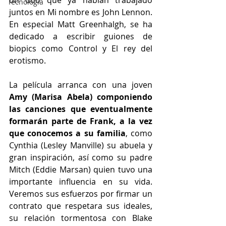
un dúo que ya habían trabajado 
Tecnología
juntos en Mi nombre es John Lennon. 
En especial Matt Greenhalgh, se ha 
dedicado a escribir guiones de 
biopics como Control y El rey del 
erotismo.
La película arranca con una joven
Amy (Marisa Abela) componiendo 
las canciones que eventualmente 
formarán parte de Frank, a la vez 
que conocemos a su familia
, como 
Cynthia (Lesley Manville) su abuela y 
gran inspiración, así como su padre 
Mitch (Eddie Marsan) quien tuvo una 
importante influencia en su vida. 
Veremos sus esfuerzos por firmar un 
contrato que respetara sus ideales, 
su relación tormentosa con Blake 