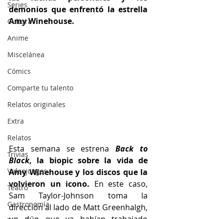
Series
demonios que enfrentó la estrella 
Amy Winehouse.
Cultura
Anime
Miscelánea
Cómics
Comparte tu talento
Relatos originales
Extra
Relatos
Esta semana se estrena 
Back to 
Trivias
Black
, la biopic sobre la vida de 
Videojuegos
Amy Winehouse y los discos que la 
volvieron un icono. 
En este caso, 
Teatro
Sam Taylor-Johnson toma la 
Gastronomía
dirección al lado de Matt Greenhalgh, 