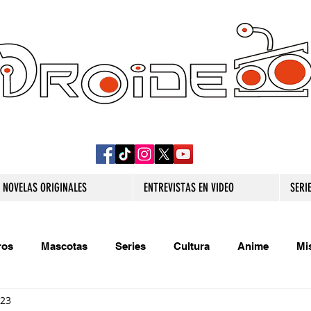
DROIDE TV: CULTURA POP Y PRODUCCION
ORIGINAL
NOVELAS ORIGINALES
ENTREVISTAS EN VIDEO
SERI
ros
Mascotas
Series
Cultura
Anime
Mi
023
s originales
Extra
Relatos
Trivias
Videojueg