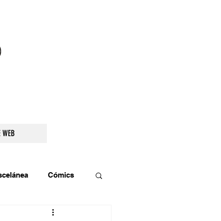
droidetv@gmail.com
E WEB
scelánea
Cómics
os
Teatro