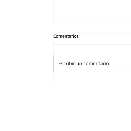
Comentarios
Escribir un comentario...
Asiste a la función premier de
El final de la Calle Oak en
Guadalajara por Warner Bros.
Pictures México