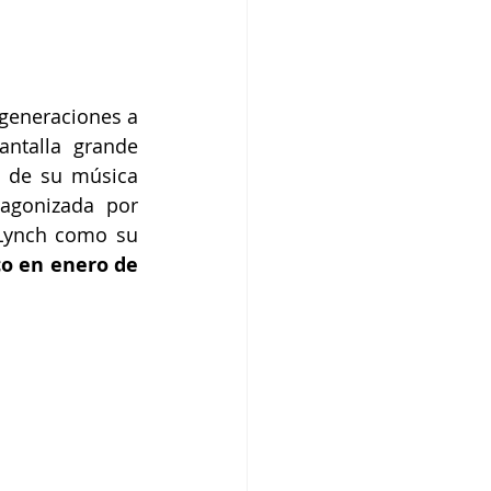
 generaciones a 
ntalla grande 
s de su música 
agonizada por 
Lynch como su 
co en enero de 