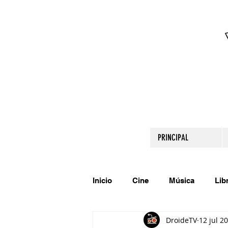
PRINCIPAL
Inicio
Cine
Música
Lib
DroideTV
12 jul 2
Comparte tu talento
Relato