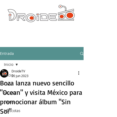
DROIDE TV: CULTURA POP Y PRODUCCION ORIGINAL
droidetv@gmail.com
Entrada
Inicio
DroideTV
Inicio
20 jun 2023
Boza lanza nuevo sencillo
Cine
"Ocean" y visita México para
Música
promocionar álbum "Sin
Libros
Sol"
Mascotas