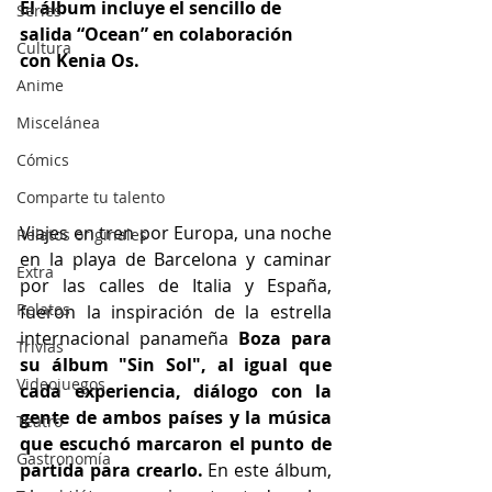
El álbum incluye el sencillo de 
Series
salida “Ocean” en colaboración 
Cultura
con Kenia Os.
Anime
Miscelánea
Cómics
Comparte tu talento
Viajes en tren por Europa, una noche 
Relatos originales
en la playa de Barcelona y caminar 
Extra
por las calles de Italia y España, 
Relatos
fueron la inspiración de la estrella 
internacional panameña 
Boza para 
Trivias
su álbum "Sin Sol", al igual que 
Videojuegos
cada experiencia, diálogo con la 
gente de ambos países y la música 
Teatro
que escuchó marcaron el punto de 
Gastronomía
partida para crearlo. 
En este álbum, 