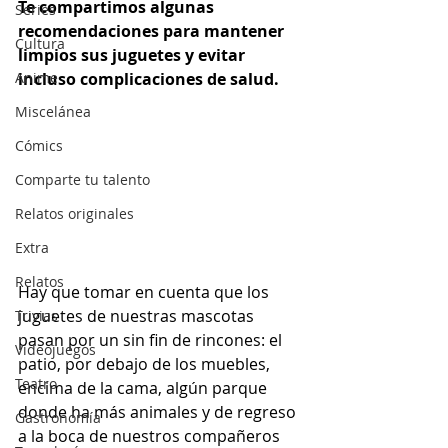
Te compartimos algunas 
Series
recomendaciones para mantener 
Cultura
limpios sus juguetes y evitar 
Anime
incluso complicaciones de salud.
Miscelánea
Cómics
Comparte tu talento
Relatos originales
Extra
Relatos
Hay que tomar en cuenta que los 
juguetes de nuestras mascotas 
Trivias
pasan por un sin fin de rincones: el 
Videojuegos
patio, por debajo de los muebles, 
Teatro
encima de la cama, algún parque 
donde ha más animales y de regreso 
Gastronomía
a la boca de nuestros compañeros 