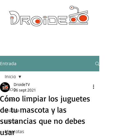
DROIDE TV: CULTURA POP Y PRODUCCION ORIGINAL
droidetv@gmail.com
Entrada
Inicio
DroideTV
Inicio
26 sept 2021
Cómo limpiar los juguetes
Cine
de tu mascota y las
Música
sustancias que no debes
Libros
usar
Mascotas