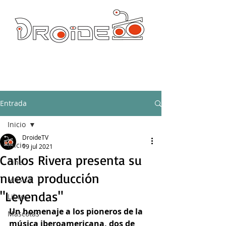
DROIDE TV: CULTURA POP Y PRODUCCION ORIGINAL
droidetv@gmail.com
Entrada
Inicio
DroideTV
Inicio
19 jul 2021
Carlos Rivera presenta su
Cine
nueva producción
Música
"Leyendas"
Libros
Un homenaje a los pioneros de la 
Mascotas
música iberoamericana, dos de 