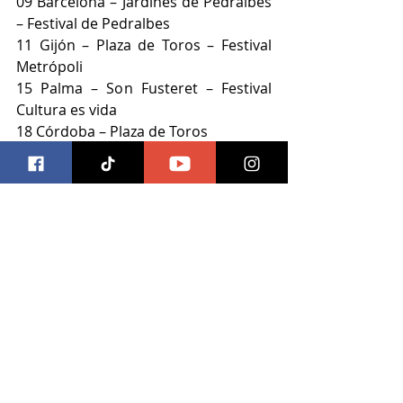
09 Barcelona – Jardines de Pedralbes 
– Festival de Pedralbes
11 Gijón – Plaza de Toros – Festival 
Metrópoli
15 Palma – Son Fusteret – Festival 
Cultura es vida
18 Córdoba – Plaza de Toros
23 Sancti Petri – Concert Music 
Festival
25 Valencia - Marina Sur
30 Murcia – Plaza de Toros – Festival 
Murcia On
Y más fechas por confirmar
Tracklist de Leyendas
1.- Un Velero Llamado Libertad - con 
José Luis Perales
2.- Un Millón de Amigos - con Roberto 
Carlos