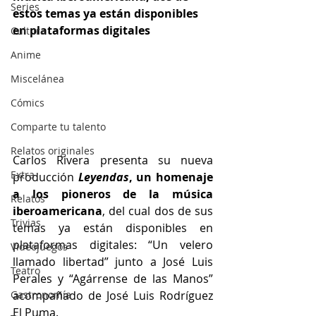
Series
estos temas ya están disponibles 
en plataformas digitales
Cultura
Anime
Miscelánea
Cómics
Comparte tu talento
Relatos originales
Carlos Rivera presenta su nueva 
Extra
producción 
Leyendas
, un homenaje 
a los pioneros de la música 
Relatos
iberoamericana
, del cual dos de sus 
Trivias
temas ya están disponibles en 
plataformas digitales: “Un velero 
Videojuegos
llamado libertad” junto a José Luis 
Teatro
Perales y “Agárrense de las Manos” 
acompañado de José Luis Rodríguez 
Gastronomía
El Puma.