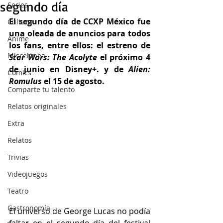
segundo día
Series
El segundo día de CCXP México fue 
Cultura
una oleada de anuncios para todos 
Anime
los fans, entre ellos: el estreno de
Miscelánea
Star Wars: The Acolyte 
el próximo 4 
de junio en Disney+. y de 
Alien: 
Cómics
Romulus
 el 15 de agosto.
Comparte tu talento
Relatos originales
Extra
Relatos
Trivias
Videojuegos
Teatro
Gastronomía
El universo de George Lucas no podía 