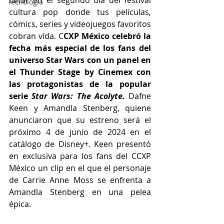
faltar en el segundo día del festival 
Tecnología
cultura pop donde tus películas, 
cómics, series y videojuegos favoritos 
cobran vida. C
CXP México celebró la 
fecha más especial de los fans del 
universo Star Wars con un panel en 
el Thunder Stage by Cinemex con 
las protagonistas de la popular 
serie 
Star Wars: The Acolyte.
Dafne 
Keen y Amandla Stenberg, quiene 
anunciaron que su estreno será el 
próximo 4 de junio de 2024 en el 
catálogo de Disney+. Keen presentó 
en exclusiva para los fans del CCXP 
México un clip en el que el personaje 
de Carrie Anne Moss se enfrenta a 
Amandla Stenberg en una pelea 
épica.