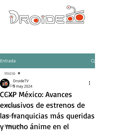
DROIDE TV: CULTURA POP Y PRODUCCION ORIGINAL
droidetv@gmail.com
Entrada
Inicio
DroideTV
Inicio
5 may 2024
CCXP México: Avances
Cine
exclusivos de estrenos de
Música
las franquicias más queridas
Libros
y mucho ánime en el
Mascotas