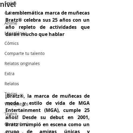
nivel
Series
La emblemática marca de muñecas 
Cultura
Bratz® celebra sus 25 años con un 
Anime
año repleto de actividades que 
Miscelánea
darán mucho que hablar
Cómics
Comparte tu talento
Relatos originales
Extra
Relatos
Trivias
¡Bratz®, la marca de muñecas de 
moda y estilo de vida de MGA 
Videojuegos
Entertainment (MGA), cumple 25 
Teatro
años! Desde su debut en 2001, 
Bratz irrumpió en escena como un 
Gastronomía
grupo de amigas únicas y 