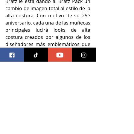
Bratz le está dando al Bratz Pack un 
cambio de imagen total al estilo de la 
alta costura. Con motivo de su 25.º 
aniversario, cada una de las muñecas 
principales lucirá looks de alta 
costura creados por algunos de los 
diseñadores más emblemáticos que 
jamás hayan pisado la pasarela. Estas 
colaboraciones celebran la 
reputación de Bratz de llevar un 
estilo intrépido, donde la moda no 
solo se lleva puesta, sino que se hace 
propia, se exagera y se hace audaz 
sin complejos. Estén atentos, porque 
cuando Bratz se viste de alta costura, 
no es solo un look, es toda una 
actitud.
Álbum «Bratz Angelz Deluxe»