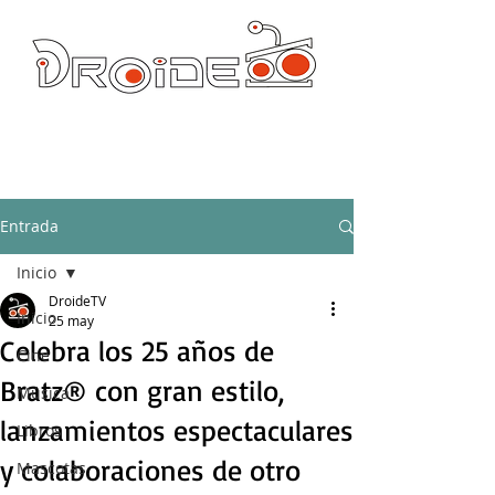
DROIDE TV: CULTURA POP Y PRODUCCION ORIGINAL
droidetv@gmail.com
Entrada
Inicio
DroideTV
Inicio
25 may
Celebra los 25 años de
Cine
Bratz® con gran estilo,
Música
lanzamientos espectaculares
Libros
y colaboraciones de otro
Mascotas