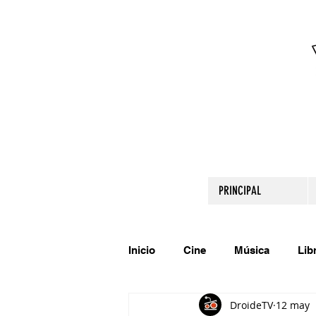
PRINCIPAL
Inicio
Cine
Música
Lib
DroideTV
12 may
Comparte tu talento
Relato