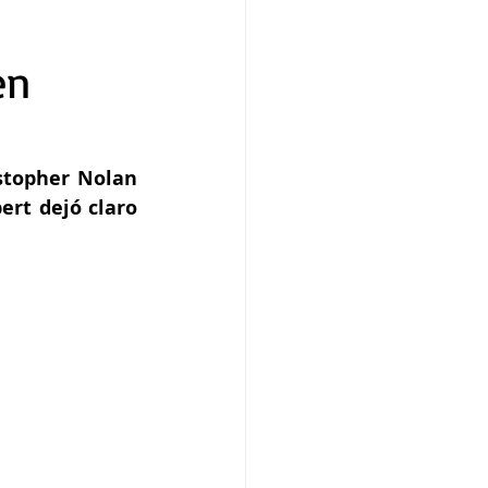
en
topher Nolan 
rt dejó claro 