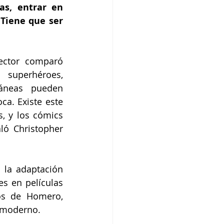
s, entrar en 
Tiene que ser 
ctor comparó 
superhéroes, 
áneas pueden 
a. Existe este 
 y los cómics 
ó Christopher 
 la adaptación 
s en películas 
os de Homero, 
e moderno.