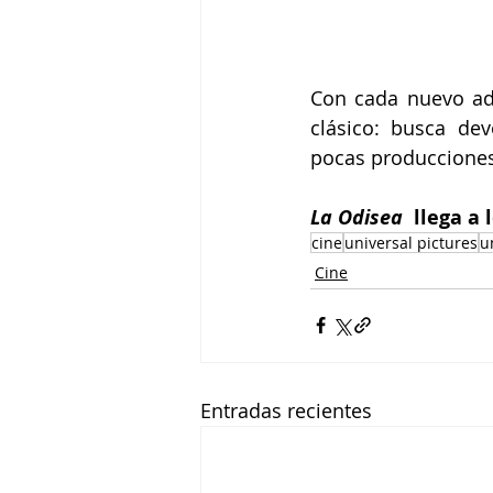
Con cada nuevo ade
clásico: busca de
pocas producciones
La Odisea
  llega a
cine
universal pictures
u
Cine
Entradas recientes