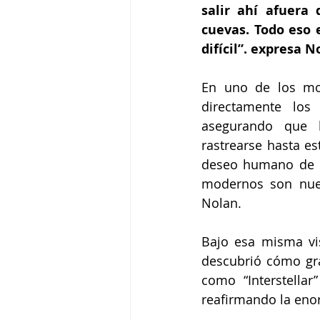
salir ahí afuera
cuevas. Todo eso 
difícil”. expresa N
En uno de los mom
directamente los
asegurando que l
rastrearse hasta es
deseo humano de cr
modernos son nues
Nolan.
Bajo esa misma vis
descubrió cómo gran
como “Interstellar
reafirmando la eno