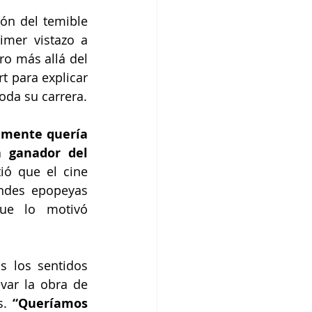
ón del temible 
mer vistazo a 
o más allá del 
 para explicar 
oda su carrera.
lmente quería 
 ganador del 
ió que el cine 
ndes epopeyas 
ue lo motivó 
 los sentidos 
var la obra de 
s.
 “Queríamos 