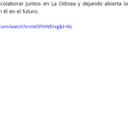
colaborar juntos en La Odisea y dejando abierta la 
n él en el futuro.
.com/watch?v=mk5FthNfUxg&t=6s