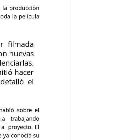
 la producción 
da la película 
r filmada 
on nuevas 
ciarlas. 
tió hacer 
talló el 
abló sobre el 
a trabajando 
 proyecto. El 
 ya conocía su 