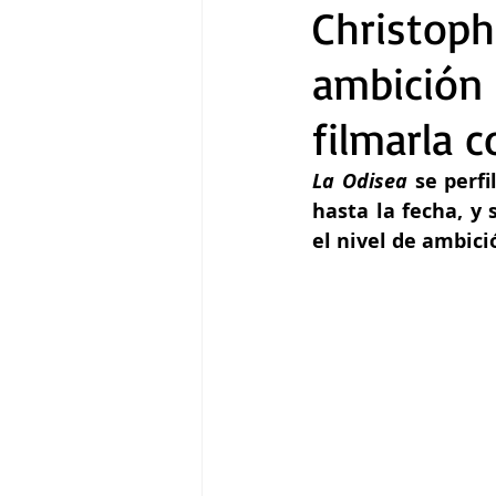
Christoph
ambición 
Gastronomía
Tecnología
filmarla
La Odisea
 se perf
hasta la fecha, y
el nivel de ambic