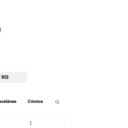
droidetv@gmail.com
E WEB
scelánea
Cómics
os
Teatro