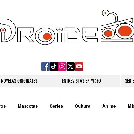
DROIDE TV: CULTURA POP Y PRODUCCION
ORIGINAL
NOVELAS ORIGINALES
ENTREVISTAS EN VIDEO
SERI
ros
Mascotas
Series
Cultura
Anime
Mi
s originales
Extra
Relatos
Trivias
Videojueg