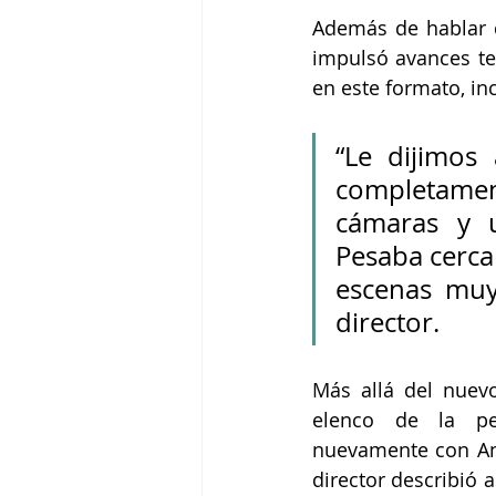
Además de hablar d
impulsó avances tec
en este formato, in
“Le dijimos 
completament
cámaras y u
Pesaba cerca 
escenas muy
director.
Más allá del nuevo
elenco de la pel
nuevamente con Ann
director describió 