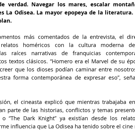
 de verdad. Navegar los mares, escalar montaña
es La Odisea. La mayor epopeya de la literatura. 
olan.
entos más comentados de la entrevista, el dire
 relatos homéricos con la cultura moderna de 
as raíces narrativas de franquicias contempor
tos textos clásicos. “Homero era el Marvel de su époc
eer que los dioses podían caminar entre nosotros,
tra forma contemporánea de expresar eso”, señal
ión, el cineasta explicó que mientras trabajaba en
 parte de las historias, conflictos y temas presente
” o “The Dark Knight” ya existían desde los relat
rme influencia que La Odisea ha tenido sobre el cin