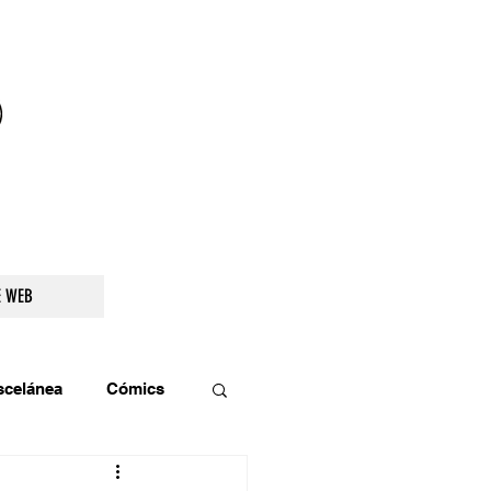
droidetv@gmail.com
E WEB
scelánea
Cómics
os
Teatro