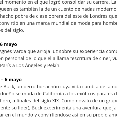
el momento en el que logró consolidar su carrera. La 
Queen es también la de un cuento de hadas moderno
hacho pobre de clase obrera del este de Londres qu
convirtió en una marca mundial de moda para hombre
s del siglo.
 6 mayo
gnès Varda que arroja luz sobre su experiencia como 
n personal de lo que ella llama "escritura de cine", v
París a Los Ángeles y Pekín.
 – 6 mayo
de Buck, un perro bonachón cuya vida cambia de la no
ueño se muda de California a los exóticos parajes de
el oro, a finales del siglo XIX. Como novato de un gru
mente su líder), Buck experimenta una aventura que ja
ar en el mundo y convirtiéndose así en su propio am