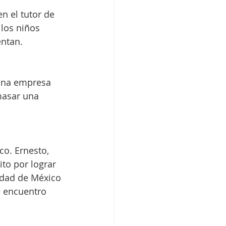
n el tutor de 
los niños 
entan.
una empresa 
masar una 
o. Ernesto, 
to por lograr 
udad de México 
e encuentro 