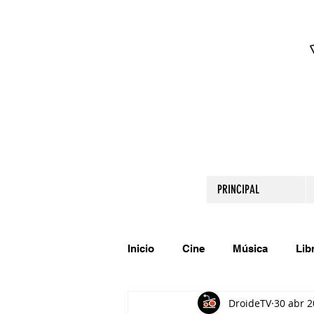
PRINCIPAL
Inicio
Cine
Música
Lib
DroideTV
30 abr 
Comparte tu talento
Relato