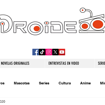
DROIDE TV: CULTURA POP Y PRODUCCION
ORIGINAL
NOVELAS ORIGINALES
ENTREVISTAS EN VIDEO
SERI
ros
Mascotas
Series
Cultura
Anime
Mi
2020
s originales
Extra
Relatos
Trivias
Videojueg