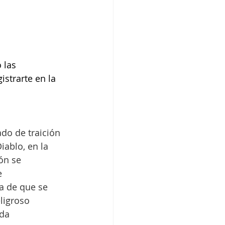
 las 
istrarte en la 
ado de traición 
ablo, en la 
ón se 
e 
a de que se 
ligroso 
ida