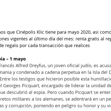
nos que Cinépolis Klic tiene para mayo 2020, asi como
es vigentes al último día del mes: renta gratis al reg
de regalo por cada transacción que realices
pía – 1 mayo
francés Alfred Dreyfus, un joven oficial judío, es acus
mania y condenado a cadena perpetua en la Isla del Di
ntre los testigos que hicieron posible esta humillaci
l Georges Picquart, encargado de liderar la unidad d
que descubrió al espía. Pero cuando Picquart se enter
etos militares a los alemanes, se adentrará en un pe
as y corrupción, poniendo en peligro su honor y su v