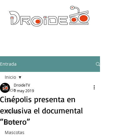
DROIDE TV: CULTURA POP Y PRODUCCION ORIGINAL
droidetv@gmail.com
Entrada
Inicio
DroideTV
Inicio
1 may 2019
Cinépolis presenta en
Cine
exclusiva el documental
Música
“Botero”
Libros
Mascotas