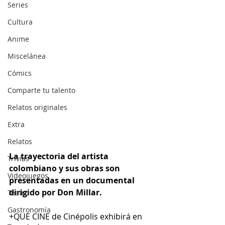
Series
Cultura
Anime
Miscelánea
Cómics
Comparte tu talento
Relatos originales
Extra
Relatos
La trayectoria del artista 
Trivias
colombiano y sus obras son 
Videojuegos
presentadas en un documental 
dirigido por Don Millar.
Teatro
Gastronomía
+QUE CINE de Cinépolis exhibirá en 