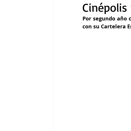
Cinépolis
Por segundo año co
Gastronomía
Tecnología
con su Cartelera E