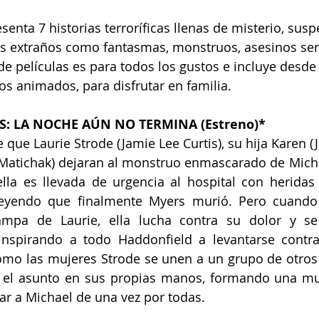
senta 7 historias terroríficas llenas de misterio, sus
es extraños como fantasmas, monstruos, asesinos seri
de películas es para todos los gustos e incluye desde 
los animados, para disfrutar en familia.
: LA NOCHE AÚN NO TERMINA (Estreno)*
que Laurie Strode (Jamie Lee Curtis), su hija Karen (J
 Matichak) dejaran al monstruo enmascarado de Micha
ella es llevada de urgencia al hospital con herida
creyendo que finalmente Myers murió. Pero cuando 
rampa de Laurie, ella lucha contra su dolor y se
inspirando a todo Haddonfield a levantarse contra
omo las mujeres Strode se unen a un grupo de otros 
el asunto en sus propias manos, formando una multi
r a Michael de una vez por todas. 