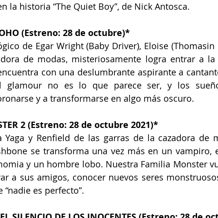
n la historia “The Quiet Boy”, de Nick Antosca.
OHO (Estreno: 28 de octubre)*
ológico de Egar Wright (Baby Driver), Eloise (Thomasin
dora de modas, misteriosamente logra entrar a la 
encuentra con una deslumbrante aspirante a cantante
 el glamour no es lo que parece ser, y los sueñ
onarse y a transformarse en algo más oscuro.
ER 2 (Estreno: 28 de octubre 2021)*
a Yaga y Renfield de las garras de la cazadora de 
Wishbone se transforma una vez más en un vampiro, 
momia y un hombre lobo. Nuestra Familia Monster vue
ar a sus amigos, conocer nuevos seres monstruosos 
 “nadie es perfecto”.
EL SILENCIO DE LOS INOCENTES (Estreno: 28 de oc