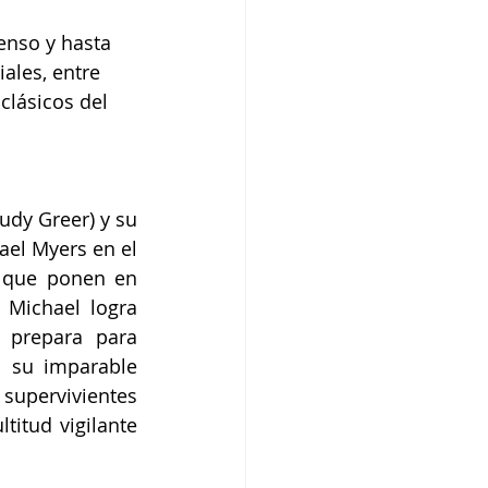
penso y hasta 
ales, entre 
clásicos del 
udy Greer) y su 
el Myers en el 
s que ponen en 
Michael logra 
 prepara para 
 su imparable 
supervivientes 
tud vigilante 