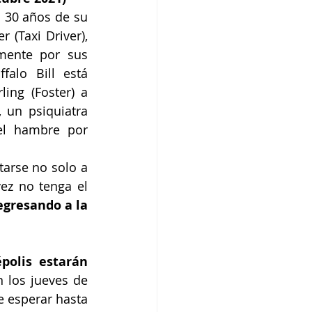
a 30 años de su 
(Taxi Driver), 
mente por sus 
alo Bill está 
ing (Foster) a 
 un psiquiatra 
el hambre por 
arse no solo a 
z no tenga el 
egresando a la 
olis estarán 
 los jueves de 
e esperar hasta 