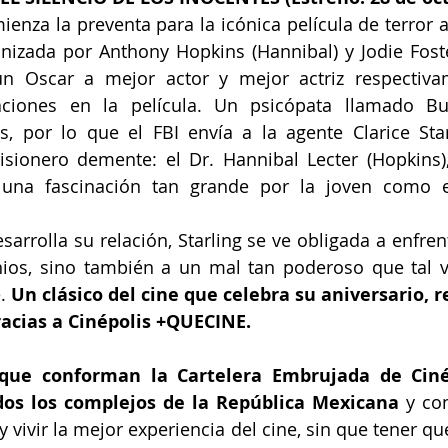
mienza la preventa para la icónica película de terror 
nizada por Anthony Hopkins (Hannibal) y Jodie Foster 
n Oscar a mejor actor y mejor actriz respectiva
paciones en la película. Un psicópata llamado Buff
, por lo que el FBI envía a la agente Clarice Starl
isionero demente: el Dr. Hannibal Lecter (Hopkins),
 una fascinación tan grande por la joven como 
arrolla su relación, Starling se ve obligada a enfrent
os, sino también a un mal tan poderoso que tal ve
. 
Un clásico del cine que celebra su aniversario, r
racias a Cinépolis +QUECINE.
 que conforman la Cartelera Embrujada de Cinép
dos los complejos de la República Mexicana 
y con
y vivir la mejor experiencia del cine, sin que tener qu