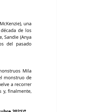
 McKenzie), una 
década de los 
, Sandie (Anya 
os del pasado 
monstruos Mila 
el monstruo de 
lve a recorrer 
y, finalmente, 
tubre 2021)*