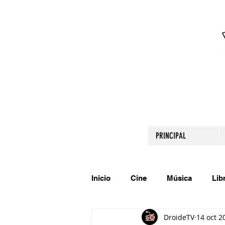
PRINCIPAL
Inicio
Cine
Música
Lib
DroideTV
14 oct 2
Comparte tu talento
Relato