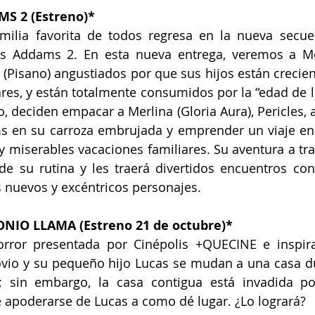
S 2 (Estreno)*
milia favorita de todos regresa en la nueva secue
s Addams 2. En esta nueva entrega, veremos a Mor
(Pisano) angustiados por que sus hijos están crecien
ares, y están totalmente consumidos por la “edad de lo
, deciden empacar a Merlina (Gloria Aura), Pericles, al
s en su carroza embrujada y emprender un viaje en 
y miserables vacaciones familiares. Su aventura a tra
e su rutina y les traerá divertidos encuentros con 
 nuevos y excéntricos personajes.
IO LLAMA (Estreno 21 de octubre)*
orror presentada por Cinépolis +QUECINE e inspir
novio y su pequeño hijo Lucas se mudan a una casa dú
s; sin embargo, la casa contigua está invadida po
 apoderarse de Lucas a como dé lugar. ¿Lo logrará?