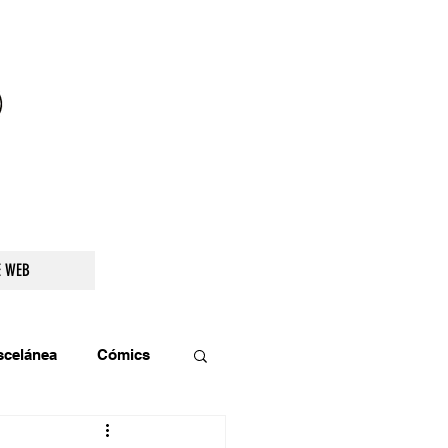
droidetv@gmail.com
E WEB
scelánea
Cómics
os
Teatro