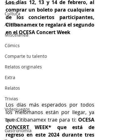
Los días 12, 13 y 14 de febrero, al 
Series
comprar un boleto para cualquiera 
Cultura
de los conciertos participantes, 
Anime
Citibanamex te regalará el segundo 
en el OCESA Concert Week
Miscelánea
Cómics
Comparte tu talento
Relatos originales
Extra
Relatos
Trivias
Los días más esperados por todos 
Videojuegos
los melómanos están por llegar, ya 
que Citibanamex trae para ti: 
OCESA 
Teatro
CONCERT WEEK* que está de 
Gastronomía
regreso en este 2024 durante tres 