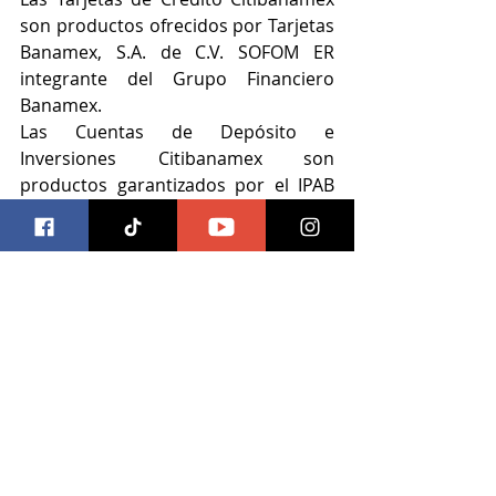
son productos ofrecidos por Tarjetas 
Banamex, S.A. de C.V. SOFOM ER 
integrante del Grupo Financiero 
Banamex.
Las Cuentas de Depósito e 
Inversiones Citibanamex son 
productos garantizados por el IPAB 
hasta por 400,000 Unidades de 
Inversión (UDIs) por persona y por 
banco 
www.gob.mx/ipab
Requisitos de contratación y 
comisiones en 
citibanamex.com
Tarjeta Oro Citibanamex: CAT 
PROMEDIO 87.0% Sin IVA. 
Informativo. Calculado el 27 de 
noviembre del 2023 y vigente al 27 de 
mayo de 2024. Tasa de interés 