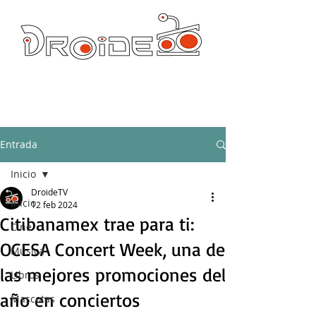
DROIDE TV: CULTURA POP Y PRODUCCION ORIGINAL
droidetv@gmail.com
Entrada
Inicio
DroideTV
Inicio
12 feb 2024
Citibanamex trae para ti:
Cine
OCESA Concert Week, una de
Música
las mejores promociones del
Libros
año en conciertos
Mascotas