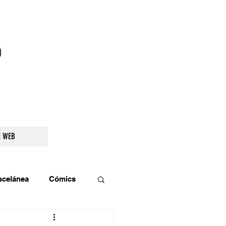
droidetv@gmail.com
E WEB
scelánea
Cómics
os
Teatro