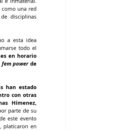
 e inmaterial. 
 como una red 
e disciplinas 
o a esta idea 
marse todo el 
es en horario 
 fem power
 de 
s han estado 
tro con otras 
nas Hímenez, 
or parte de su 
e este evento 
 platicaron en 