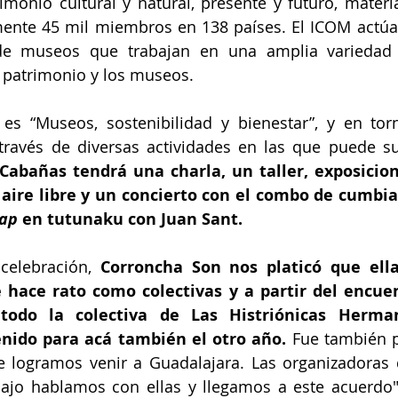
imonio cultural y natural, presente y futuro, material
ente 45 mil miembros en 138 países. El ICOM actúa
de museos que trabajan en una amplia variedad d
 patrimonio y los museos.
es “Museos, sostenibilidad y bienestar”, y en torn
través de diversas actividades en las que puede su
Cabañas tendrá una charla, un taller, exposicion
 aire libre y un concierto con el combo de cumbia
rap 
en tutunaku con Juan Sant. 
celebración, 
Corroncha Son nos platicó que ella
 hace rato como colectivas y a partir del encuen
 todo la colectiva de Las Histriónicas Herma
nido para acá también el otro año. 
Fue también p
logramos venir a Guadalajara. Las organizadoras d
bajo hablamos con ellas y llegamos a este acuerdo",