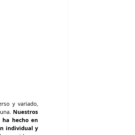
so y variado, 
una. 
Nuestros 
 ha hecho en 
 individual y 