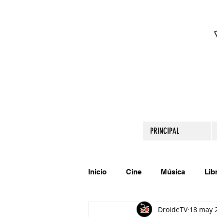
PRINCIPAL
Inicio
Cine
Música
Lib
DroideTV
18 may 
Comparte tu talento
Relato