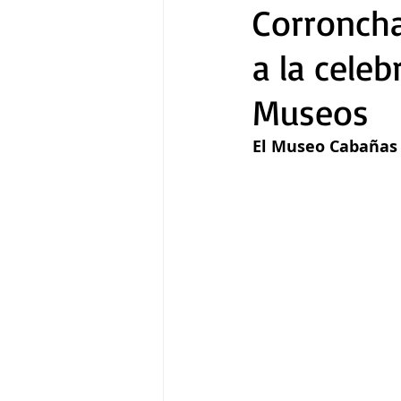
Corronch
a la celeb
Gastronomía
Tecnología
Museos
El Museo Cabañas 