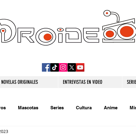
DROIDE TV: CULTURA POP Y PRODUCCION
ORIGINAL
NOVELAS ORIGINALES
ENTREVISTAS EN VIDEO
SERI
ros
Mascotas
Series
Cultura
Anime
Mi
2023
s originales
Extra
Relatos
Trivias
Videojueg