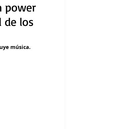
m power
l de los
luye música.