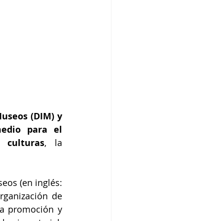
useos (DIM) y 
dio para el 
 culturas
, la 
os (en inglés: 
ganización de 
a promoción y 