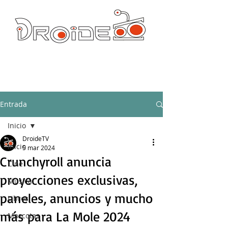
DROIDE TV: CULTURA POP Y PRODUCCION ORIGINAL
droidetv@gmail.com
Entrada
Inicio
DroideTV
Inicio
5 mar 2024
Crunchyroll anuncia
Cine
proyecciones exclusivas,
Música
paneles, anuncios y mucho
Libros
más para La Mole 2024
Mascotas