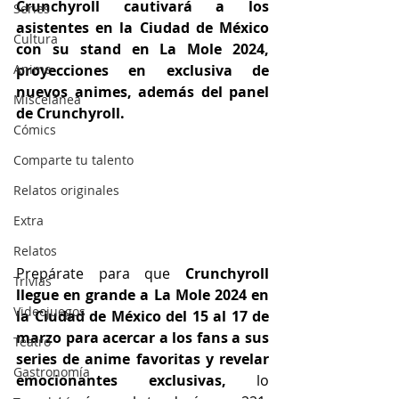
Crunchyroll cautivará a los 
Series
asistentes en la Ciudad de México 
Cultura
con su stand en La Mole 2024, 
Anime
proyecciones en exclusiva de 
nuevos animes, además del panel 
Miscelánea
de Crunchyroll.
Cómics
Comparte tu talento
Relatos originales
Extra
Relatos
Prepárate para que
 Crunchyroll 
Trivias
llegue en grande a La Mole 2024 en 
Videojuegos
la Ciudad de México del 15 al 17 de 
marzo para acercar a los fans a sus 
Teatro
series de anime favoritas y revelar 
Gastronomía
emocionantes exclusivas,
 lo 