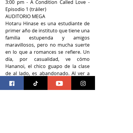
3:00 pm - A Condition Called Love - 
Episodio 1 (tráiler)
AUDITORIO MEGA
Hotaru Hinase es una estudiante de 
primer año de instituto que tiene una 
familia estupenda y amigos 
maravillosos, pero no mucha suerte 
en lo que a romances se refiere. Un 
día, por casualidad, ve cómo 
Hananoi, el chico guapo de la clase 
de al lado, es abandonado. Al ver a 
Hananoi solo en medio de un 
parque, Hotaru decide darle un 
paraguas. Ese pequeño acto hace 
que Hananoi la invite a salir poco 
después. ¿Qué significa el amor? 
¿Qué significa estar enamorado? 
Hotaru se siente desconcertada al 
ser invitada a salir por Hananoi, que 