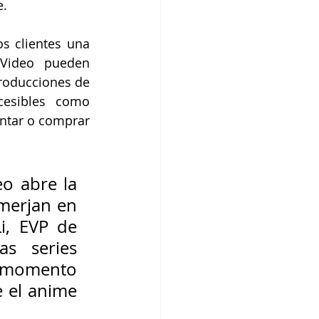
e.
s clientes una 
Video pueden 
roducciones de 
esibles como 
ntar o comprar 
o abre la 
erjan en 
, EVP de 
s series 
l momento 
 el anime 