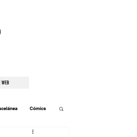
droidetv@gmail.com
E WEB
scelánea
Cómics
os
Teatro