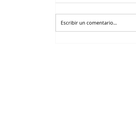
Escribir un comentario...
The Eternal Fool´s Words of
Wisdom: A Pawsitively
Fantastic Adventure se
estrenará en enero de 2027