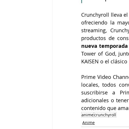
Crunchyroll lleva e
ofreciendo la may
streaming, Crunchy
productos de con
nueva temporada 
Tower of God, junt
KAISEN o el clásico
Prime Video Channe
locales, todos co
suscribirse a Pr
adicionales o tener
contenido que ama
anime
crunchyroll
Anime