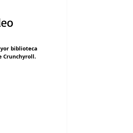
deo
or biblioteca 
 Crunchyroll.