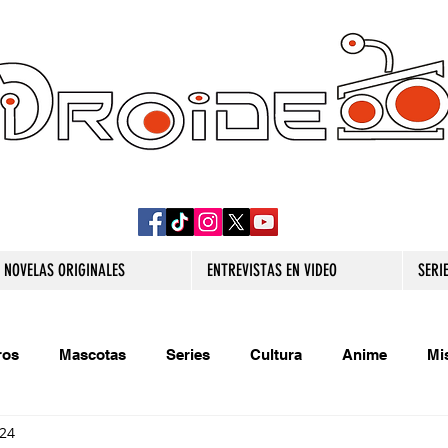
DROIDE TV: CULTURA POP Y PRODUCCION
ORIGINAL
NOVELAS ORIGINALES
ENTREVISTAS EN VIDEO
SERI
ros
Mascotas
Series
Cultura
Anime
Mi
024
s originales
Extra
Relatos
Trivias
Videojueg