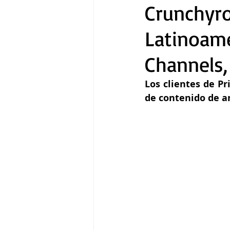
Crunchyro
Latinoamé
Gastronomía
Tecnología
Channels,
Los clientes de P
de contenido de a