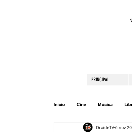
PRINCIPAL
Inicio
Cine
Música
Lib
DroideTV
6 nov 2
Comparte tu talento
Relato