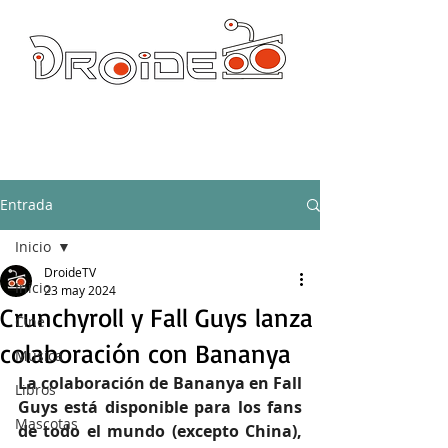
DROIDE TV: CULTURA POP Y PRODUCCION ORIGINAL
droidetv@gmail.com
Entrada
Inicio
DroideTV
Inicio
23 may 2024
Crunchyroll y Fall Guys lanza
Cine
colaboración con Bananya
Música
La colaboración de Bananya en Fall 
Libros
Guys está disponible para los fans 
Mascotas
de todo el mundo (excepto China), 