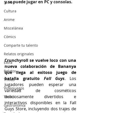
y se puede jugar en PC y consolas.
Series
Cultura
Anime
Miscelánea
Cómics
Comparte tu talento
Relatos originales
Crunchyroll se vuelve loco con una 
Extra
nueva colaboración de Bananya 
Relatos
que llega al exitoso juego de 
batalla gratuito 
Fall Guys
. Los 
Trivias
jugadores pueden esperar una 
Videojuegos
variedad de cosméticos 
deliciosamente divertidos e 
Teatro
interactivos disponibles en la Fall 
Gastronomía
Guys Store, incluyendo dos trajes de 