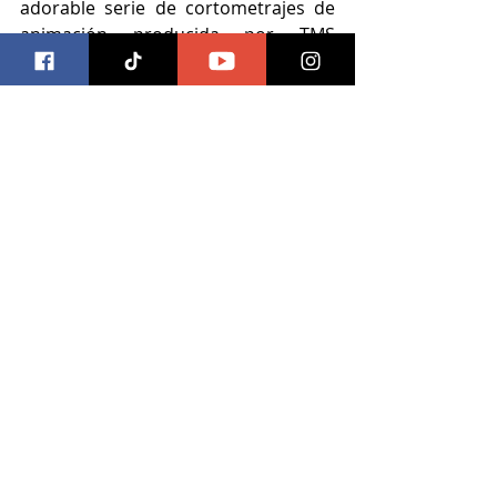
adorable serie de cortometrajes de 
animación producida por TMS 
Entertainment sobre la vida secreta 
de unos gatitos que viven en 
plátanos, con dos temporadas de 
aventuras gatunas que ya se pueden 
ver en Crunchyroll.
crunchyroll
fall guys
bananya
Videojuegos
Entradas recientes
Ver todo