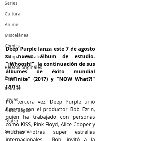
Series
Cultura
Anime
Miscelánea
Cómics
Deep Purple lanza este 7 de agosto 
su nuevo álbum de estudio. 
Comparte tu talento
"¡Whoosh!", la continuación de sus 
Relatos originales
álbumes de éxito mundial 
Extra
"inFinite" (2017) y "NOW What?!" 
(2013).
Relatos
Trivias
Por tercera vez, Deep Purple unió 
fuerzas con el productor Bob Ezrin, 
Videojuegos
quien ha trabajado con personas 
Teatro
como KISS, Pink Floyd, Alice Cooper y 
muchas otras super estrellas 
Gastronomía
internacionales.  Bob, invitó a la 