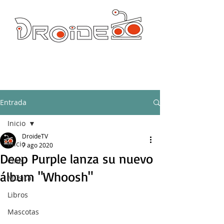
DROIDE TV: CULTURA POP Y PRODUCCION ORIGINAL
droidetv@gmail.com
Entrada
Inicio
DroideTV
Inicio
7 ago 2020
Deep Purple lanza su nuevo
Cine
álbum "Whoosh"
Música
Libros
Mascotas