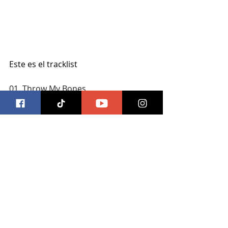
Este es el tracklist
01. Throw My Bones
02. Drop the Weapon
03. We’re All the Same in the Dark
04. Nothing at All
05. No Need to Shout
06. Step by Step
07. What the What
08. The Long Way Round
09. The Power of the Moon
10. Remission Possible
11. Man Alive
12. And the Address