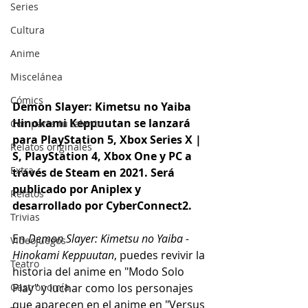
Series
Cultura
Anime
Miscelánea
Cómics
Demon Slayer: Kimetsu no Yaiba 
Hinokami Keppuutan se lanzará 
Comparte tu talento
para PlayStation 5, Xbox Series X | 
Relatos originales
S, PlayStation 4, Xbox One y PC a 
Extra
través de Steam en 2021. Será 
publicado por Aniplex y 
Relatos
desarrollado por CyberConnect2.
Trivias
En 
Demon Slayer: Kimetsu no Yaiba - 
Videojuegos
Hinokami Keppuutan
, puedes revivir la 
Teatro
historia del anime en "Modo Solo 
Play" y luchar como los personajes 
Gastronomía
que aparecen en el anime en "Versus 