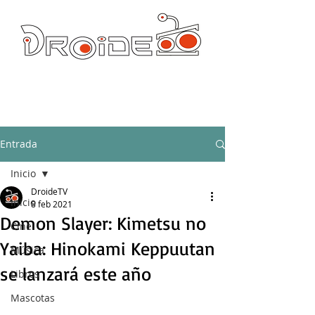
DROIDE TV: CULTURA POP Y PRODUCCION ORIGINAL
droidetv@gmail.com
Entrada
Inicio
DroideTV
Inicio
8 feb 2021
Demon Slayer: Kimetsu no
Cine
Yaiba: Hinokami Keppuutan
Música
se lanzará este año
Libros
Mascotas