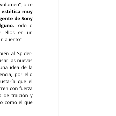
olumen”, dice 
 estética muy 
gente de Sony 
lguno.
 Todo lo 
 ellos en un 
n aliento”.
bién al Spider-
sar las nuevas 
una idea de la 
cia, por ello 
staría que el 
ren con fuerza 
de traición y 
vo como el que 