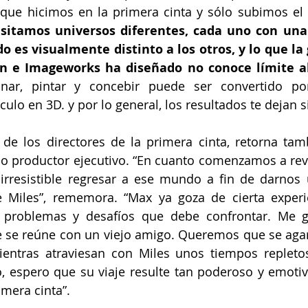
ue hicimos en la primera cinta y sólo subimos el v
isitamos universos diferentes, cada uno con una
 es visualmente distinto a los otros, y lo que la 
on e Imageworks ha diseñado no conoce límite a
ar, pintar y concebir puede ser convertido por
lo en 3D. y por lo general, los resultados te dejan si
de los directores de la primera cinta, retorna tam
o productor ejecutivo. “En cuanto comenzamos a revi
 irresistible regresar a ese mundo a fin de darnos 
 Miles”, rememora. “Max ya goza de cierta experien
problemas y desafíos que debe confrontar. Me gu
e se reúne con un viejo amigo. Queremos que se agar
entras atraviesan con Miles unos tiempos repletos 
, espero que su viaje resulte tan poderoso y emoti
mera cinta”.