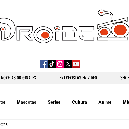
DROIDE TV: CULTURA POP Y PRODUCCION
ORIGINAL
NOVELAS ORIGINALES
ENTREVISTAS EN VIDEO
SERI
ros
Mascotas
Series
Cultura
Anime
Mi
2023
s originales
Extra
Relatos
Trivias
Videojueg