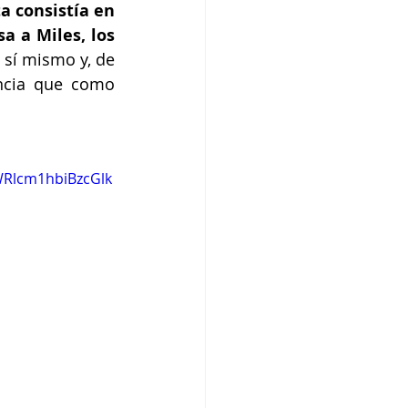
a consistía en 
 a Miles, los 
sí mismo y, de 
ncia que como 
lcm1hbiBzcGlk