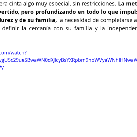
ra cinta algo muy especial, sin restricciones. 
La met
ertido, pero profundizando en todo lo que impulsa
urez y de su familia, 
la necesidad de completarse a 
definir la cercanía con su familia y la independe
.com/watch?
ygU5c29ueSBwaWN0dXJlcyBsYXRpbm9hbWVyaWNhIHNwaWR
Vy