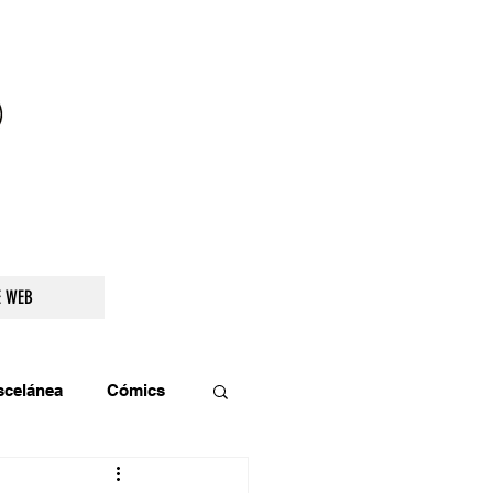
droidetv@gmail.com
E WEB
scelánea
Cómics
os
Teatro