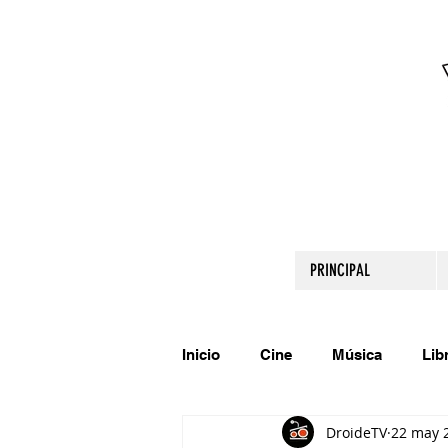
PRINCIPAL
Inicio
Cine
Música
Lib
DroideTV
22 may 
Comparte tu talento
Relato