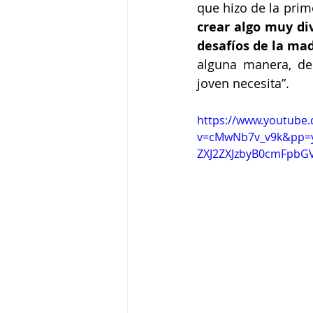
que hizo de la prime
crear algo muy div
desafíos de la mad
alguna manera, de 
joven necesita”.
https://www.youtube
v=cMwNb7v_v9k&pp=
ZXJ2ZXJzbyB0cmFpbG