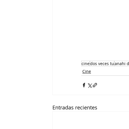
cine
dos veces tu
anahi d
Cine
Entradas recientes