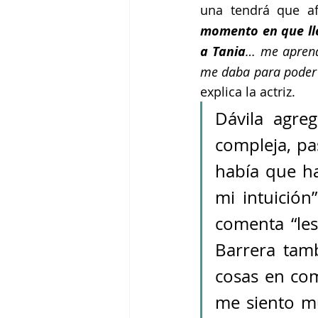
una tendrá que af
momento en que lle
a Tania
… me aprendí
explica la actriz.
Dávila agre
compleja, pa
había que h
mi intuición”
comenta “les
Barrera tam
cosas en comú
me siento m