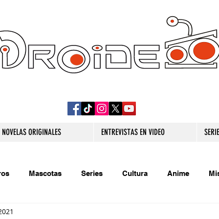
DROIDE TV: CULTURA POP Y PRODUCCION
ORIGINAL
NOVELAS ORIGINALES
ENTREVISTAS EN VIDEO
SERI
ros
Mascotas
Series
Cultura
Anime
Mi
2021
s originales
Extra
Relatos
Trivias
Videojueg