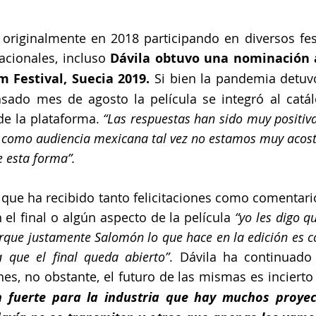
 originalmente en 2018 participando en diversos fest
acionales, incluso 
Dávila obtuvo una nominación a
m Festival, Suecia 2019.
 Si bien la pandemia detuvo
pasado mes de agosto la película se integró al catálo
de la plataforma. 
“Las respuestas han sido muy positiva
e como audiencia mexicana tal vez no estamos muy acost
e esta forma”.
ue ha recibido tanto felicitaciones como comentari
el final o algún aspecto de la película 
“yo les digo q
rque justamente Salomón lo que hace en la edición es con
 que el final queda abierto”
. Dávila ha continuado 
es, no obstante, el futuro de las mismas es incierto
 fuerte para la industria que hay muchos proyect