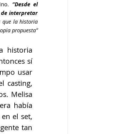
ino. 
“Desde el 
de interpretar 
que la historia 
me daba para poder entender a mi personaje y seguirlo dibujando con mi propia propuesta” 
historia 
tonces sí 
mpo usar 
 casting, 
s. Melisa 
ra había 
n el set, 
ente tan 