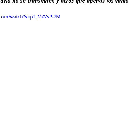
davía no se transmiten y otros que apenas los vamo
.com/watch?v=pT_MXVsP-7M