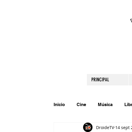
PRINCIPAL
Inicio
Cine
Música
Lib
DroideTV
14 sept 
Comparte tu talento
Relato