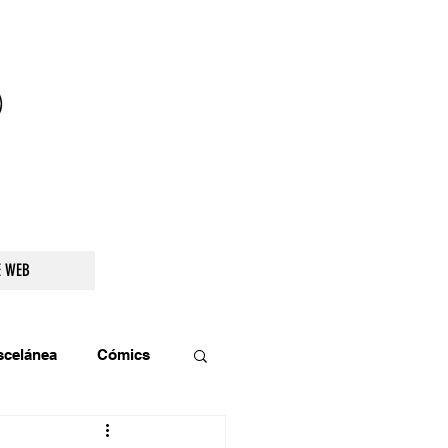
droidetv@gmail.com
E WEB
scelánea
Cómics
os
Teatro