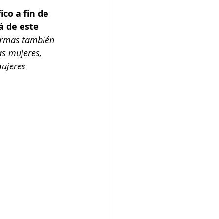
co a fin de 
á de este 
formas también 
as mujeres, 
ujeres 