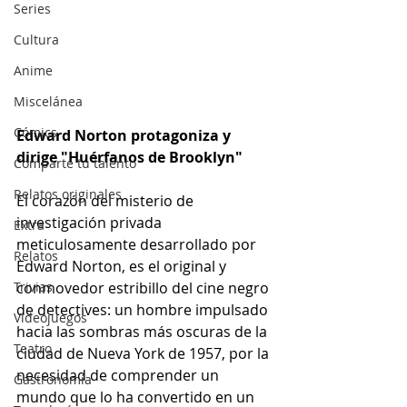
Series
Cultura
Anime
Miscelánea
Cómics
Edward Norton protagoniza y 
dirige "Huérfanos de Brooklyn"
Comparte tu talento
Relatos originales
El corazón del misterio de 
investigación privada 
Extra
meticulosamente desarrollado por 
Relatos
Edward Norton, es el original y 
conmovedor estribillo del cine negro 
Trivias
de detectives: un hombre impulsado 
Videojuegos
hacia las sombras más oscuras de la 
Teatro
ciudad de Nueva York de 1957, por la 
necesidad de comprender un 
Gastronomía
mundo que lo ha convertido en un 