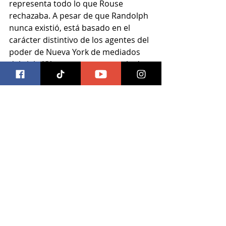
representa todo lo que Rouse 
rechazaba. A pesar de que Randolph 
nunca existió, está basado en el 
carácter distintivo de los agentes del 
poder de Nueva York de mediados 
del siglo XX, y parece una mezcla de 
personajes históricos de la ciudad, y 
especialmente del famoso Robert 
Moses.
Conocido también como el 
“constructor maestro” del próspero 
siglo XX, Robert Moses ayudó a darle 
forma a la Nueva York de hoy en día. 
Él apoyó la creación de cientos de 
kilómetros de caminos, puentes y 
carreteras, y construyó miles de 
hectáreas de parques, playas y áreas 
de juego. Erigió 150,000 unidades 
habitacionales, además de que 