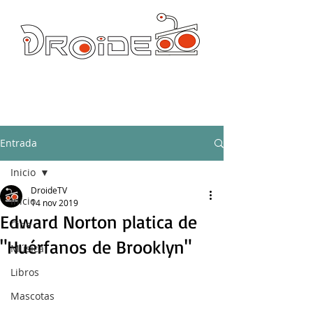
DROIDE TV: CULTURA POP Y PRODUCCION ORIGINAL
droidetv@gmail.com
Entrada
Inicio
DroideTV
Inicio
14 nov 2019
Edward Norton platica de
Cine
"Huérfanos de Brooklyn"
Música
Libros
Mascotas