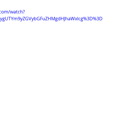
.com/watch?
=ygUTYm9yZGVybGFuZHMgdHJhaWxlcg%3D%3D