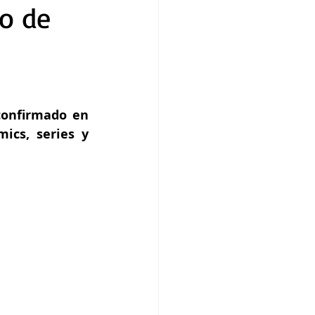
so de
confirmado en 
ics, series y 