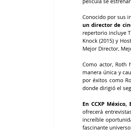
película se estrena
Conocido por sus inc
un director de cin
repertorio incluye T
Knock (2015) y Host
Mejor Director, Mej
Como actor, Roth h
manera única y caut
por éxitos como Roc
donde dirigió el se
En CCXP México, 
ofrecerá entrevista
increíble oportunid
fascinante univers