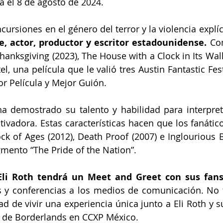
rá el 8 de agosto de 2024.
ursiones en el género del terror y la violencia explíci
e, actor, productor y escritor estadounidense.
 Co
hanksgiving (2023), The House with a Clock in Its Wall
el, una película que le valió tres Austin Fantastic Fe
or Película y Mejor Guión.
a demostrado su talento y habilidad para interpreta
ivadora. Estas características hacen que los fanático
k of Ages (2012), Death Proof (2007) e Inglourious Ba
gmento “The Pride of the Nation”.
Eli Roth tendrá un Meet and Greet con sus fan
s y conferencias a los medios de comunicación. No t
ad de vivir una experiencia única junto a Eli Roth y s
o de Borderlands en CCXP México.