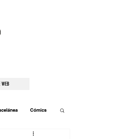
droidetv@gmail.com
E WEB
scelánea
Cómics
os
Teatro