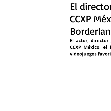
El directo
CCXP Méx
Gastronomía
Tecnología
Borderla
El actor, director
CCXP México, el f
videojuegos favori