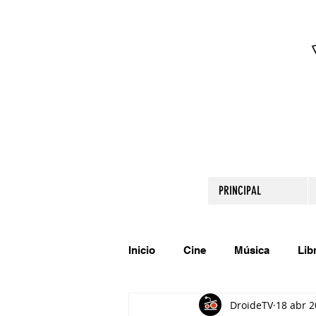
PRINCIPAL
Inicio
Cine
Música
Lib
DroideTV
18 abr 
Comparte tu talento
Relato