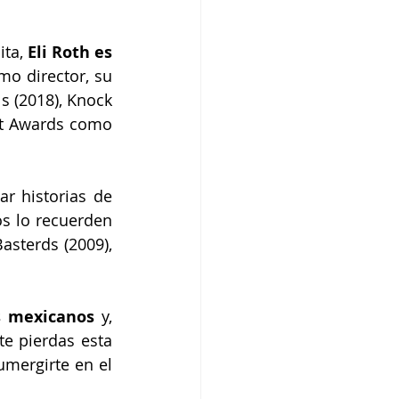
ta, 
Eli Roth es 
mo director, su 
s (2018), Knock 
st Awards como 
r historias de 
s lo recuerden 
sterds (2009), 
s mexicanos
 y, 
e pierdas esta 
umergirte en el 