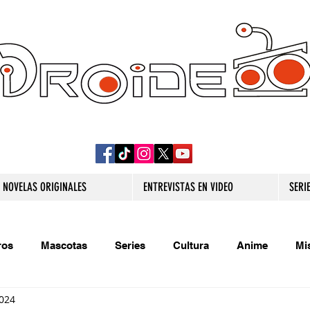
DROIDE TV: CULTURA POP Y PRODUCCION
ORIGINAL
NOVELAS ORIGINALES
ENTREVISTAS EN VIDEO
SERI
ros
Mascotas
Series
Cultura
Anime
Mi
2024
s originales
Extra
Relatos
Trivias
Videojueg