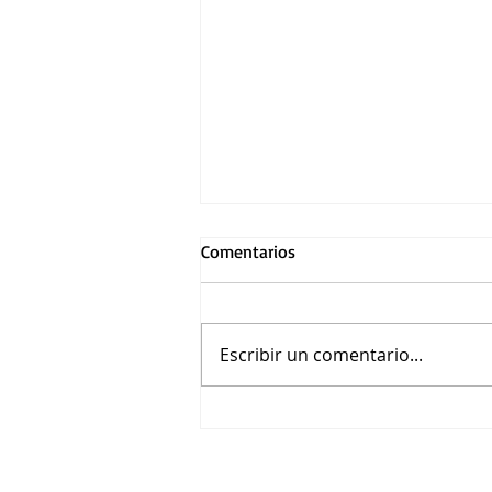
Comentarios
Escribir un comentario...
METRÓPOLIS vuelve a su
futuro para inaugurar el 25º
Festival de Cine Alemán