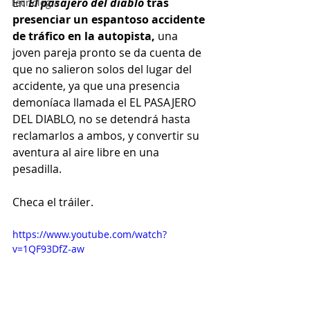
En
El pasajero del diablo 
tras 
Tecnología
presenciar un espantoso accidente 
de tráfico en la autopista,
 una 
joven pareja pronto se da cuenta de 
que no salieron solos del lugar del 
accidente, ya que una presencia 
demoníaca llamada el EL PASAJERO 
DEL DIABLO, no se detendrá hasta 
reclamarlos a ambos, y convertir su 
aventura al aire libre en una 
pesadilla.
Checa el tráiler.
https://www.youtube.com/watch?
v=1QF93DfZ-aw