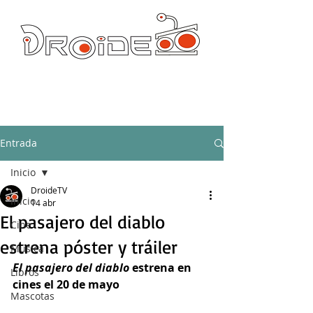
DROIDE TV: CULTURA POP Y PRODUCCION ORIGINAL
droidetv@gmail.com
Entrada
Inicio
DroideTV
Inicio
14 abr
El pasajero del diablo
Cine
estrena póster y tráiler
Música
El pasajero del diablo
 estrena en 
Libros
cines el 20 de mayo
Mascotas