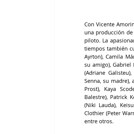
Con Vicente Amorim
una producción de 
piloto. La apasiona
tiempos también cu
Ayrton), Camila Már
su amigo), Gabriel 
(Adriane Galisteu)
Senna, su madre), a
Prost), Kaya Scode
Balestre), Patrick 
(Niki Lauda), Kei
Clothier (Peter War
entre otros.