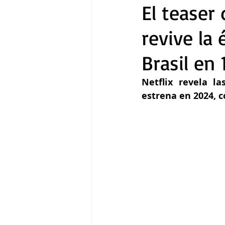
El teaser 
revive la 
Gastronomía
Tecnología
Brasil en 
Netflix revela l
estrena en 2024, c