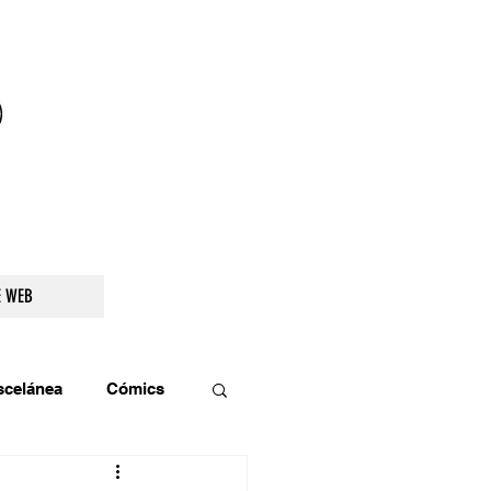
droidetv@gmail.com
E WEB
scelánea
Cómics
os
Teatro