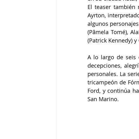
El teaser también 
Ayrton, interpretad
algunos personajes 
(Pâmela Tomé), Alai
(Patrick Kennedy) y
A lo largo de seis 
decepciones, alegr
personales. La seri
tricampeón de Fórmu
Ford, y continúa ha
San Marino. 