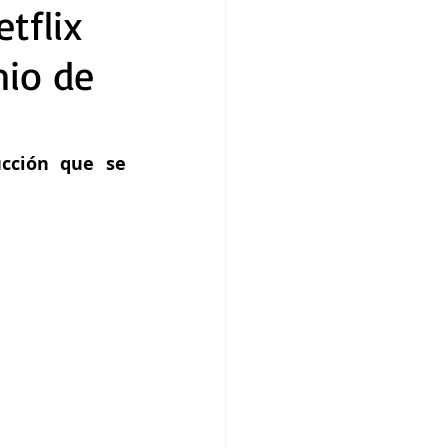
etflix
mio de
cción que se 