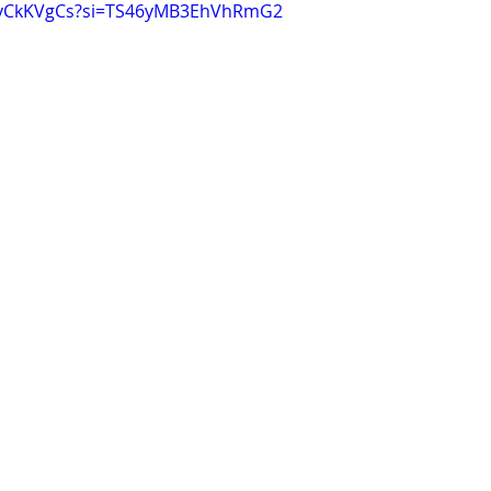
BhvCkKVgCs?si=TS46yMB3EhVhRmG2