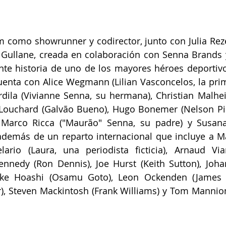
 como showrunner y codirector, junto con Julia Rez
Gullane, creada en colaboración con Senna Brands y 
nte historia de uno de los mayores héroes deportivo
enta con Alice Wegmann (Lilian Vasconcelos, la pri
dila (Vivianne Senna, su hermana), Christian Malhei
Louchard (Galvão Bueno), Hugo Bonemer (Nelson Pique
, Marco Ricca ("Maurão" Senna, su padre) y Susana 
demás de un reparto internacional que incluye a Mat
lario (Laura, una periodista ficticia), Arnaud Via
Kennedy (Ron Dennis), Joe Hurst (Keith Sutton), Joha
suke Hoashi (Osamu Goto), Leon Ockenden (James H
r), Steven Mackintosh (Frank Williams) y Tom Mannion 