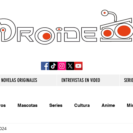
DROIDE TV: CULTURA POP Y PRODUCCION
ORIGINAL
NOVELAS ORIGINALES
ENTREVISTAS EN VIDEO
SERI
ros
Mascotas
Series
Cultura
Anime
Mi
2024
s originales
Extra
Relatos
Trivias
Videojueg