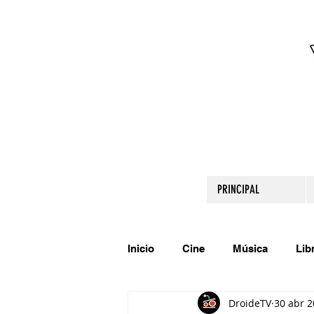
PRINCIPAL
Inicio
Cine
Música
Lib
DroideTV
30 abr 
Comparte tu talento
Relato