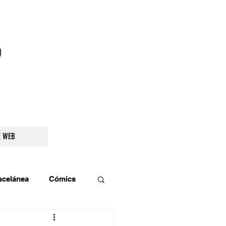
droidetv@gmail.com
E WEB
scelánea
Cómics
os
Teatro