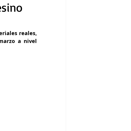
esino
Inspirada en una obsesiva inmersión en la psicología de asesinos seriales reales, 
marzo a nivel 