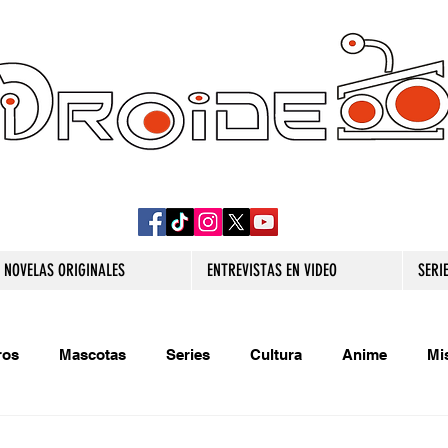
DROIDE TV: CULTURA POP Y PRODUCCION
ORIGINAL
NOVELAS ORIGINALES
ENTREVISTAS EN VIDEO
SERI
ros
Mascotas
Series
Cultura
Anime
Mi
s originales
Extra
Relatos
Trivias
Videojueg