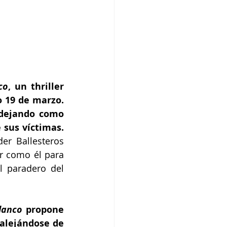
co
, un thriller 
 19 de marzo. 
 dejando como 
 sus víctimas.
er Ballesteros 
r como él para 
 paradero del 
lanco
 propone 
alejándose de 