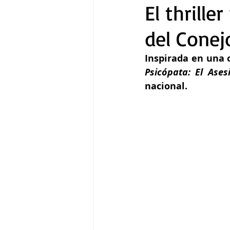
El thrille
del Conejo
Gastronomía
Tecnología
Psicópata: El Ase
nacional.