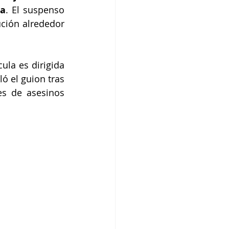
da
. El suspenso 
ción alrededor 
la es dirigida 
ó el guion tras 
es de asesinos 