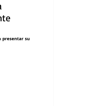
a
nte
 presentar su 