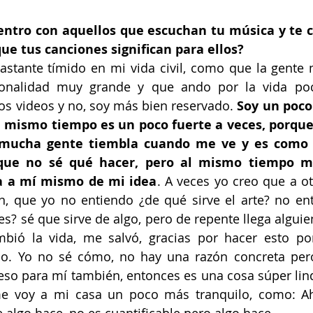
ntro con aquellos que escuchan tu música y te 
que tus canciones significan para ellos?
astante tímido en mi vida civil, como que la gente 
sonalidad muy grande y que ando por la vida po
s videos y no, soy más bien reservado. 
Soy un poco 
mismo tiempo es un poco fuerte a veces, porque
 mucha gente tiembla cuando me ve y es como de
que no sé qué hacer, pero al mismo tiempo me
 a mí mismo de mi idea
. A veces yo creo que a otr
, que yo no entiendo ¿de qué sirve el arte? no ent
s? sé que sirve de algo, pero de repente llega alguien
bió la vida, me salvó, gracias por hacer esto p
o. Yo no sé cómo, no hay una razón concreta pero
eso para mí también, entonces es una cosa súper lin
e voy a mi casa un poco más tranquilo, como: A