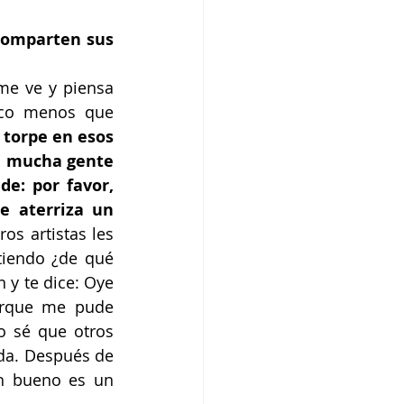
comparten sus 
me ve y piensa 
co menos que 
torpe en esos 
 mucha gente 
: por favor, 
 aterriza un 
os artistas les 
iendo ¿de qué 
 y te dice: Oye 
orque me pude 
 sé que otros 
da. Después de 
h bueno es un 