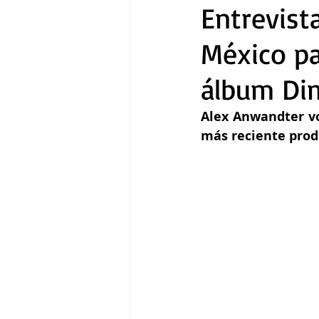
Entrevist
México pa
Gastronomía
Tecnología
álbum Dim
Alex Anwandter vo
más reciente prod