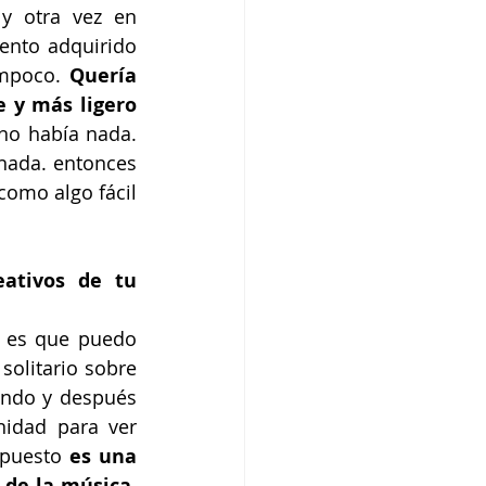
 otra vez en 
nto adquirido 
mpoco. 
Quería 
 y más ligero 
o había nada. 
nada. entonces 
omo algo fácil 
ativos de tu 
 es que puedo 
olitario sobre 
endo y después 
idad para ver 
puesto 
es una 
de la música, 