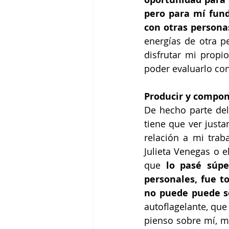
pero para mí fun
con otras person
energías de otra p
disfrutar mi propi
poder evaluarlo co
Producir y compone
De hecho parte del
tiene que ver justa
relación a mi trab
Julieta Venegas o e
que
 lo pasé súp
personales, fue t
no puede puede s
autoflagelante, que 
pienso sobre mí, m