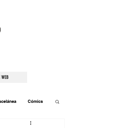
droidetv@gmail.com
E WEB
scelánea
Cómics
os
Teatro