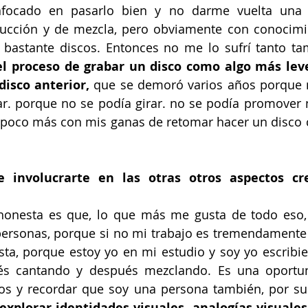
focado en pasarlo bien y no darme vuelta una y
ucción y de mezcla, pero obviamente con conocimie
bastante discos. Entonces no me lo sufrí tanto ta
el proceso de grabar un disco como algo más leve
disco anterior,
 que se demoró varios años porque n
ar. porque no se podía girar. no se podía promover 
 poco más con mis ganas de retomar hacer un disco c
e involucrarte en las otras otros aspectos cre
honesta es que, lo que más me gusta de todo eso,
personas, porque si no mi trabajo es tremendamente s
ista, porque estoy yo en mi estudio y soy yo escribi
s cantando y después mezclando. Es una oportun
os y recordar que soy una persona también, por su
xplorar identidades visuales, analogías visuales 