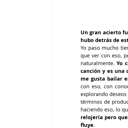
Un gran acierto f
hubo detrás de es
Yo paso mucho tiem
que ver con eso, p
naturalmente. 
Yo c
canción y es una 
me gusta bailar en
con eso, con conoc
explorando deseos e
términos de producc
haciendo eso, lo q
relojería pero qu
fluye
.