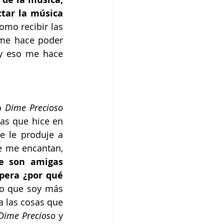
ar la música 
omo recibir las 
me hace poder 
y eso me hace 
o
 Dime Precioso
as que hice en 
e le produje a 
e me encantan, 
e son amigas 
pera ¿por qué 
o que soy más 
a las cosas que 
Dime Precioso
 y 