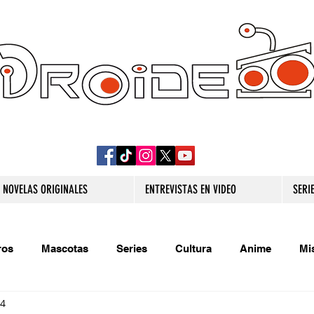
DROIDE TV: CULTURA POP Y PRODUCCION
ORIGINAL
NOVELAS ORIGINALES
ENTREVISTAS EN VIDEO
SERI
ros
Mascotas
Series
Cultura
Anime
Mi
24
s originales
Extra
Relatos
Trivias
Videojueg