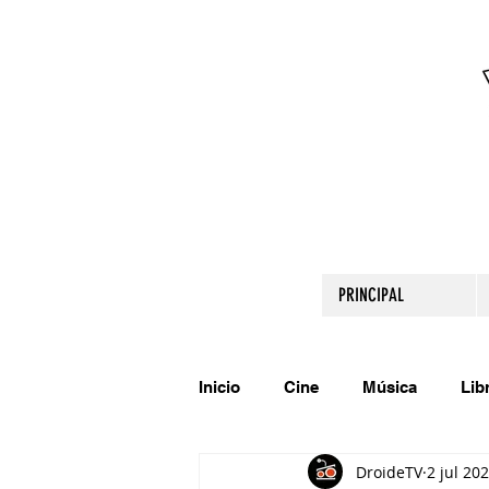
PRINCIPAL
Inicio
Cine
Música
Lib
DroideTV
2 jul 20
Comparte tu talento
Relato