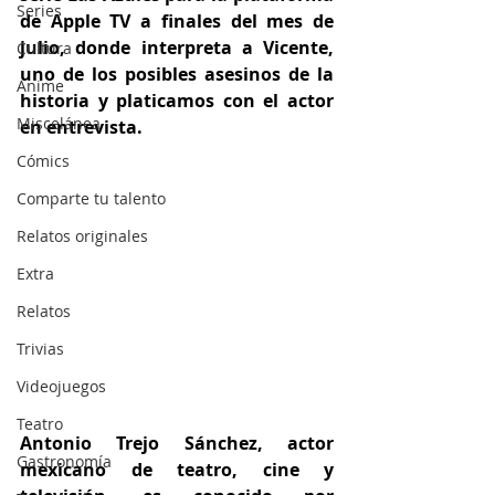
Series
de Apple TV a finales del mes de 
julio, donde interpreta a Vicente, 
Cultura
uno de los posibles asesinos de la 
Anime
historia y platicamos con el actor 
Miscelánea
en entrevista.
Cómics
Comparte tu talento
Relatos originales
Extra
Relatos
Trivias
Videojuegos
Teatro
Antonio Trejo Sánchez, actor 
Gastronomía
mexicano de teatro, cine y 