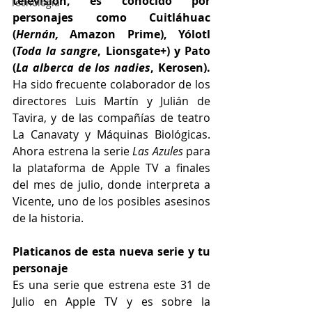
televisión, es conocido por 
Tecnología
personajes como Cuitláhuac 
(
Hernán,
 Amazon Prime), Yólotl 
(
Toda la sangre
, Lionsgate+) y Pato 
(
La alberca de los nadies
, Kerosen). 
Ha sido frecuente colaborador de los 
directores Luis Martín y Julián de 
Tavira, y de las compañías de teatro 
La Canavaty y Máquinas Biológicas. 
Ahora estrena la serie
 Las Azules
 para 
la plataforma de Apple TV a finales 
del mes de julio, donde interpreta a 
Vicente, uno de los posibles asesinos 
de la historia. 
Platicanos de esta nueva serie y tu 
personaje
Es una serie que estrena este 31 de 
Julio en Apple TV y es sobre la 