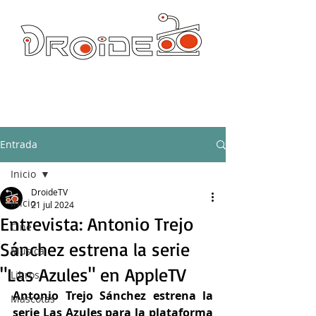
DROIDE TV: CULTURA POP Y PRODUCCION ORIGINAL
droidetv@gmail.com
Entrada
Inicio
DroideTV
Inicio
21 jul 2024
Entrevista: Antonio Trejo
Cine
Sánchez estrena la serie
Música
"Las Azules" en AppleTV
Libros
Antonio Trejo Sánchez estrena la 
Mascotas
serie Las Azules para la plataforma 