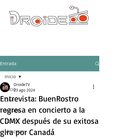
DROIDE TV: CULTURA POP Y PRODUCCION ORIGINAL
droidetv@gmail.com
Entrada
Inicio
DroideTV
Inicio
23 ago 2024
Entrevista: BuenRostro
Cine
regresa en concierto a la
Música
CDMX después de su exitosa
Libros
gira por Canadá
Mascotas