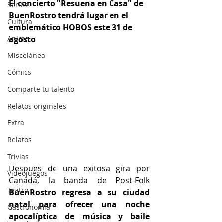
El concierto "Resuena en Casa" de 
Series
BuenRostro tendrá lugar en el 
Cultura
emblemático HOBOS este 31 de 
Anime
agosto
Miscelánea
Cómics
Comparte tu talento
Relatos originales
Extra
Relatos
Trivias
Después de una exitosa gira por 
Videojuegos
Canadá, la banda de Post-Folk 
Teatro
BuenRostro regresa a su ciudad 
natal para ofrecer una noche 
Gastronomía
apocalíptica de música y baile 