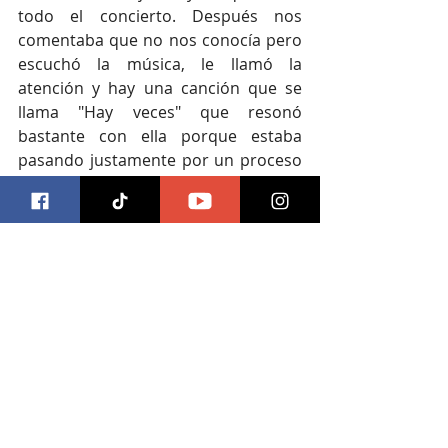
todo el concierto. Después nos 
comentaba que no nos conocía pero 
escuchó la música, le llamó la 
atención y hay una canción que se 
llama "Hay veces" que resonó 
bastante con ella porque estaba 
pasando justamente por un proceso 
muy difícil en su vida y la hizo 
reflexionar, como verlo de otra 
manera. Fue muy casual ese 
encuentro y que justamente al 
escuchar la canción conectó con lo 
que ella estaba sintiendo, es muy 
fuerte lo que sientes cuando algo 
que tú haces puede llegar a tocar el 
alma de alguien así, además es 
mucha responsabilidad.
https://www.youtube.com/watch?