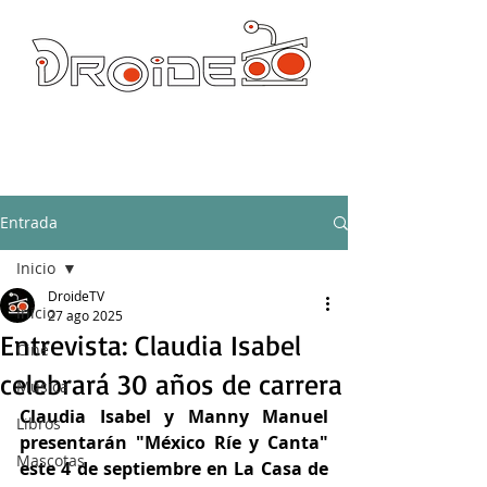
DROIDE TV: CULTURA POP Y PRODUCCION ORIGINAL
droidetv@gmail.com
Entrada
Inicio
DroideTV
Inicio
27 ago 2025
Entrevista: Claudia Isabel
Cine
celebrará 30 años de carrera
Música
Claudia Isabel y Manny Manuel 
Libros
presentarán "México Ríe y Canta" 
Mascotas
este 4 de septiembre en La Casa de 