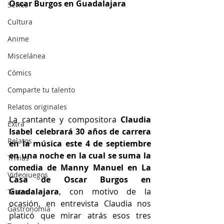
Oscar Burgos en Guadalajara
Series
Cultura
Anime
Miscelánea
Cómics
Comparte tu talento
Relatos originales
La cantante y compositora 
Claudia 
Extra
Isabel celebrará 30 años de carrera 
Relatos
en la música este 4 de septiembre 
en una noche en la cual se suma la 
Trivias
comedia de Manny Manuel en La 
Videojuegos
Casa de Oscar Burgos en 
Guadalajara
, con motivo de la 
Teatro
ocasión, en entrevista Claudia nos 
Gastronomía
platicó que mirar atrás esos tres 