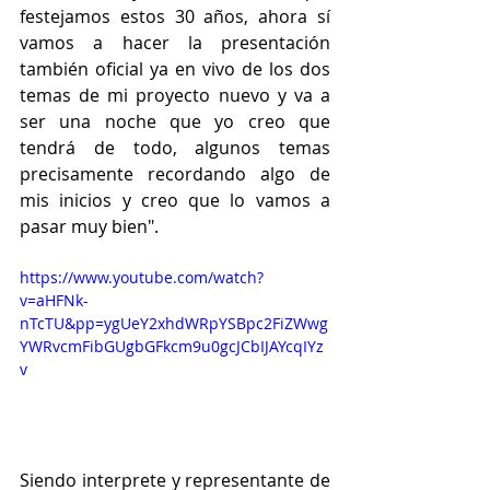
festejamos estos 30 años, ahora sí 
vamos a hacer la presentación 
también oficial ya en vivo de los dos 
temas de mi proyecto nuevo y va a 
ser una noche que yo creo que 
tendrá de todo, algunos temas 
precisamente recordando algo de 
mis inicios y creo que lo vamos a 
pasar muy bien".
https://www.youtube.com/watch?
v=aHFNk-
nTcTU&pp=ygUeY2xhdWRpYSBpc2FiZWwg
YWRvcmFibGUgbGFkcm9u0gcJCbIJAYcqIYz
v
Siendo interprete y representante de 