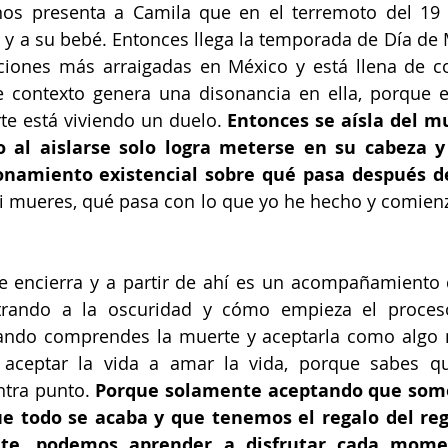
nos presenta a Camila que en el terremoto del 19 
 y a su bebé. Entonces llega la temporada de Día de 
ciones más arraigadas en México y está llena de co
te contexto genera una disonancia en ella, porque e
te está viviendo un duelo.
 Entonces se aísla del m
o al aislarse solo logra meterse en su cabeza 
onamiento existencial sobre qué pasa después d
 mueres, qué pasa con lo que yo he hecho y comienza
se encierra y a partir de ahí es un acompañamiento 
trando a la oscuridad y cómo empieza el proces
ndo comprendes la muerte y aceptarla como algo nat
 aceptar la vida a amar la vida, porque sabes que
tra punto. 
Porque solamente aceptando que somos
e todo se acaba y que tenemos el regalo del rega
te, podemos aprender a disfrutar cada momen