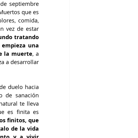
de septiembre 
Muertos que es 
lores, comida, 
n vez de estar 
undo tratando 
y empieza una 
e la muerte
, a 
 a desarrollar 
de duelo hacia 
o de sanación 
ural te lleva 
 es finita es 
 finitos, que 
lo de la vida 
to y a vivir 