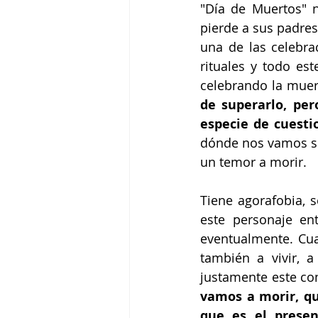
"Día de Muertos" 
pierde a sus padres
una de las celebra
rituales y todo es
celebrando la muer
de superarlo, per
especie de cuesti
dónde nos vamos si
un temor a morir.
Tiene agorafobia, 
este personaje en
eventualmente. Cua
también a vivir, a
justamente este con
vamos a morir, qu
que es el presen