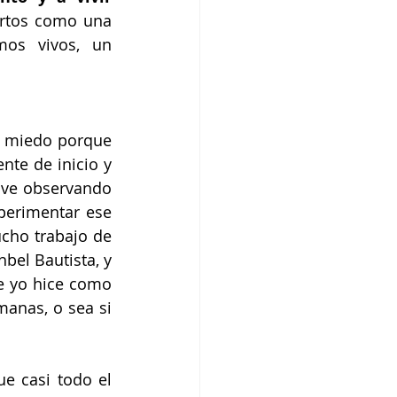
rtos como una 
os vivos, un 
 miedo porque 
nte de inicio y 
uve observando 
perimentar ese 
cho trabajo de 
shbel Bautista,
 y 
 yo hice como 
anas, o sea si 
e casi todo el 