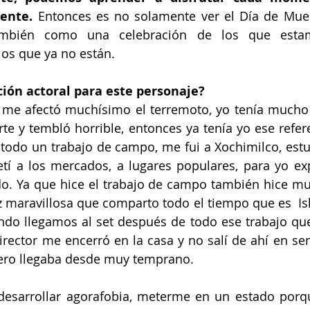
ente.
 Entonces es no solamente ver el Día de Mue
también como una celebración de los que estam
os que ya no están.
ión actoral para este personaje?
 me afectó muchísimo el terremoto, yo tenía mucho
rte y tembló horrible, entonces ya tenía yo ese refere
todo un trabajo de campo, me fui a Xochimilco, est
etí a los mercados, a lugares populares, para yo ex
o. Ya que hice el trabajo de campo también hice mu
z maravillosa que comparto todo el tiempo que es 
 I
do llegamos al set después de todo ese trabajo que
rector me encerró en la casa y no salí de ahí en sem
pero llegaba desde muy temprano.
desarrollar agorafobia, meterme en un estado porqu