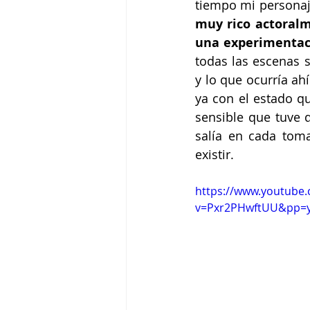
tiempo mi personaje
muy rico actoralm
una experimentaci
todas las escenas 
y lo que ocurría a
ya con el estado qu
sensible que tuve d
salía en cada toma
existir.
https://www.youtube
v=Pxr2PHwftUU&pp=y