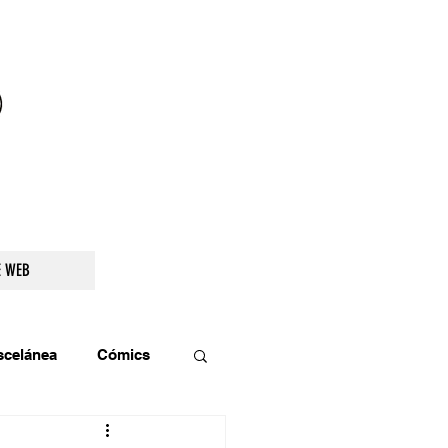
droidetv@gmail.com
E WEB
scelánea
Cómics
os
Teatro