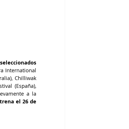
seleccionados 
a International 
lia), Chilliwak 
ival (España), 
uevamente a la 
rena el 26 de 