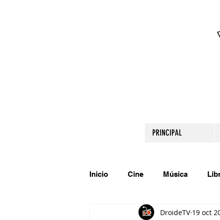
PRINCIPAL
Inicio
Cine
Música
Lib
DroideTV
19 oct 2
Comparte tu talento
Relato