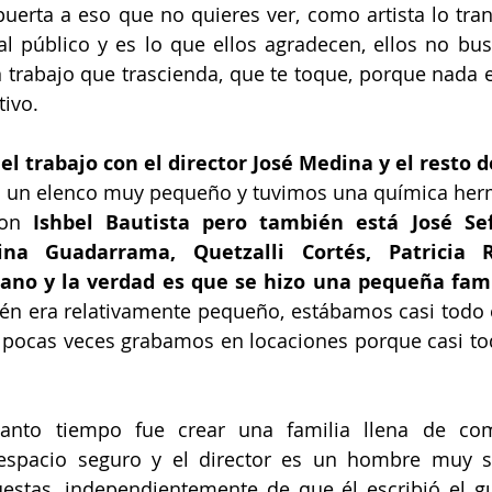
puerta a eso que no quieres ver, como artista lo tran
l público y es lo que ellos agradecen, ellos no bus
 trabajo que trascienda, que te toque, porque nada es
tivo.
el trabajo con el director José Medina y el resto d
s un elenco muy pequeño y tuvimos una química herm
con 
Ishbel Bautista pero también está José Sef
na Guadarrama, Quetzalli Cortés, Patricia Ro
jano y la verdad es que se hizo una pequeña famil
én era relativamente pequeño, estábamos casi todo e
 pocas veces grabamos en locaciones porque casi tod
tanto tiempo fue crear una familia llena de com
 espacio seguro y el director es un hombre muy s
uestas, independientemente de que él escribió el g