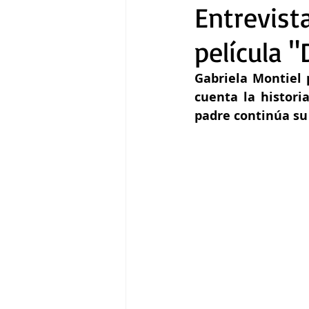
Entrevist
película 
Gastronomía
Tecnología
Gabriela Montiel 
cuenta la histori
padre continúa su