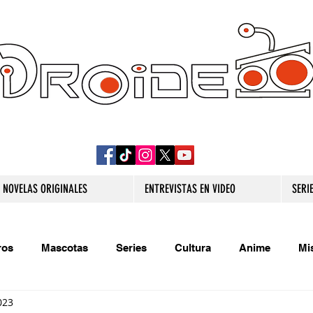
DROIDE TV: CULTURA POP Y PRODUCCION
ORIGINAL
NOVELAS ORIGINALES
ENTREVISTAS EN VIDEO
SERI
ros
Mascotas
Series
Cultura
Anime
Mi
023
s originales
Extra
Relatos
Trivias
Videojueg