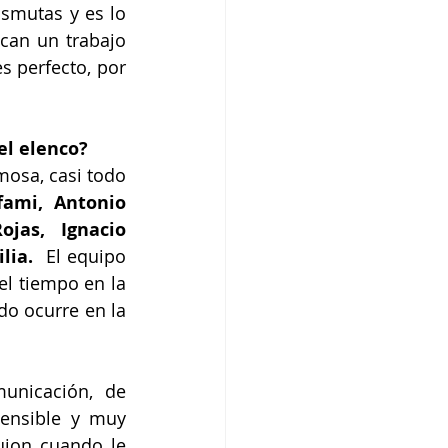
smutas y es lo 
can un trabajo 
 perfecto, por 
el elenco?
osa, casi todo 
ami, Antonio 
jas, Ignacio 
ia.  
El equipo 
l tiempo en la 
o ocurre en la 
unicación, de 
ensible y muy 
uion cuando le 