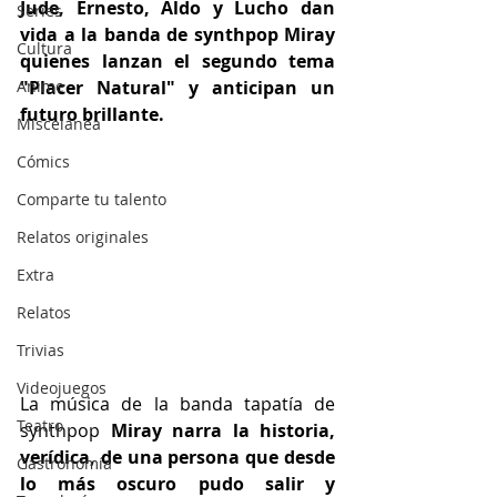
Jude, Ernesto, Aldo y Lucho dan 
Series
vida a la banda de synthpop Miray 
Cultura
quienes lanzan el segundo tema 
Anime
"Placer Natural" y anticipan un 
futuro brillante.
Miscelánea
Cómics
Comparte tu talento
Relatos originales
Extra
Relatos
Trivias
Videojuegos
La música de la banda tapatía de 
Teatro
synthpop 
Miray narra la historia, 
verídica, de una persona que desde 
Gastronomía
lo más oscuro pudo salir y 