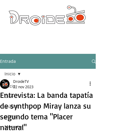
DROIDE TV: CULTURA POP Y PRODUCCION ORIGINAL
droidetv@gmail.com
Entrada
Inicio
DroideTV
Inicio
22 nov 2023
Entrevista: La banda tapatía
Cine
de synthpop Miray lanza su
Música
segundo tema "Placer
Libros
natural"
Mascotas