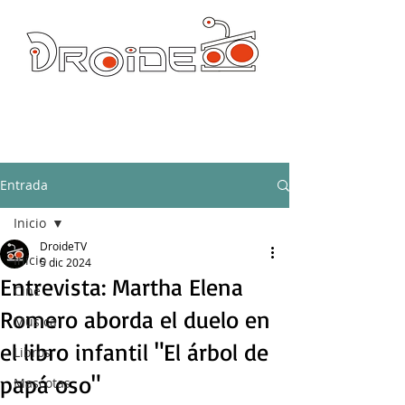
DROIDE TV: CULTURA POP Y PRODUCCION ORIGINAL
droidetv@gmail.com
Entrada
Inicio
DroideTV
Inicio
5 dic 2024
Entrevista: Martha Elena
Cine
Romero aborda el duelo en
Música
el libro infantil "El árbol de
Libros
papá oso"
Mascotas