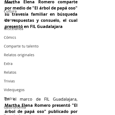
Martha Elena Romero comparte 
Series
por medio de "El árbol de papá oso" 
Cultura
su travesía familiar en búsqueda 
Anime
de respuestas y consuelo, el cual 
presentó en FIL Guadalajara
Miscelánea
Cómics
Comparte tu talento
Relatos originales
Extra
Relatos
Trivias
Videojuegos
Teatro
En el marco de FIL Guadalajara, 
Martha Elena Romero presentó "El 
Gastronomía
árbol de papá oso" publicado por 