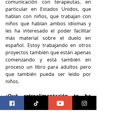
comunicación con terapeutas, en 
particular en Estados Unidos, que 
hablan con niños, que trabajan con 
niños que hablan ambos idiomas y 
les ha interesado el poder facilitar 
más material sobre el duelo en 
español. Estoy trabajando en otros 
proyectos también que están apenas 
comenzando y está también en 
proceso un libro para adultos pero 
que también pueda ser leído por 
niños.
¿Qué retroalimentación te ha 
dejado a ti el viaje? 
Ha sido un proceso muy interesante 
estos dos años de trabajo fueron 
para mí muy terapéuticos porque a 
la par yo estaba leyendo sobre 