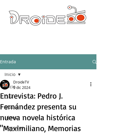
DROIDE TV: CULTURA POP Y PRODUCCION ORIGINAL
droidetv@gmail.com
Entrada
Inicio
DroideTV
Inicio
5 dic 2024
Entrevista: Pedro J.
Cine
Fernández presenta su
Música
nueva novela histórica
Libros
"Maximiliano, Memorias
Mascotas