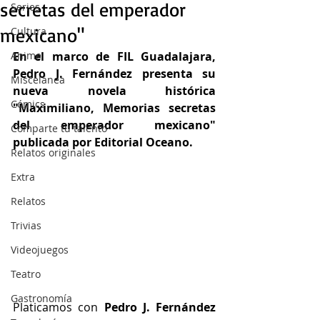
secretas del emperador
Series
mexicano"
Cultura
Anime
En el marco de FIL Guadalajara, 
Pedro J. Fernández presenta su 
Miscelánea
nueva novela histórica 
Cómics
"Maximiliano, Memorias secretas 
del emperador mexicano" 
Comparte tu talento
publicada por Editorial Oceano.
Relatos originales
Extra
Relatos
Trivias
Videojuegos
Teatro
Gastronomía
Platicamos con 
Pedro J. Fernández 