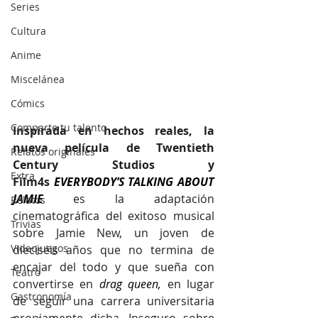
Series
Cultura
Anime
Miscelánea
Cómics
Comparte tu talento
Inspirada en hechos reales, la 
nueva película de Twentieth 
Relatos originales
Century Studios y 
Extra
Film4s 
EVERYBODY’S TALKING ABOUT 
JAMIE 
es la adaptación 
Relatos
cinematográfica del exitoso musical 
Trivias
sobre Jamie New, un joven de 
Videojuegos
dieciséis años que no termina de 
encajar del todo y que sueña con 
Teatro
convertirse en 
drag queen,
 en lugar 
Gastronomía
de seguir una carrera universitaria 