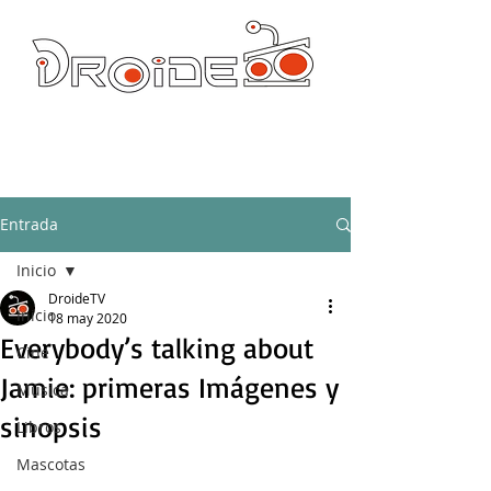
DROIDE TV: CULTURA POP Y PRODUCCION ORIGINAL
droidetv@gmail.com
Entrada
Inicio
DroideTV
Inicio
18 may 2020
Everybody’s talking about
Cine
Jamie: primeras Imágenes y
Música
sinopsis
Libros
Mascotas