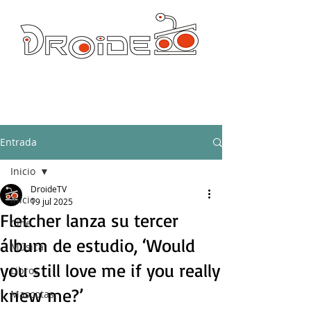
DROIDE TV: CULTURA POP Y PRODUCCION ORIGINAL
droidetv@gmail.com
Entrada
Inicio
DroideTV
Inicio
19 jul 2025
Fletcher lanza su tercer
Cine
álbum de estudio, ‘Would
Música
you still love me if you really
Libros
knew me?’
Mascotas