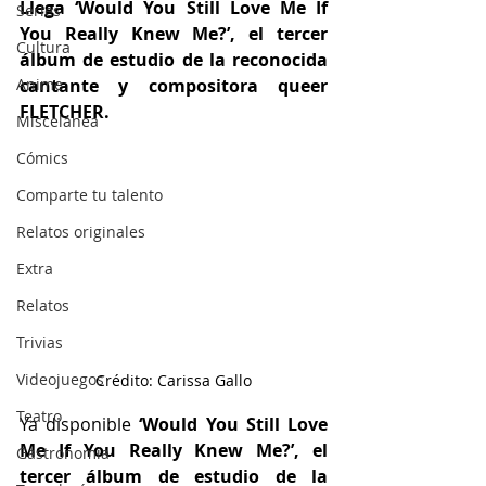
Llega ‘Would You Still Love Me If 
Series
You Really Knew Me?’, el tercer 
Cultura
álbum de estudio de la reconocida 
Anime
cantante y compositora queer 
FLETCHER. 
Miscelánea
Cómics
Comparte tu talento
Relatos originales
Extra
Relatos
Trivias
Videojuegos
Crédito: Carissa Gallo
Teatro
Ya disponible
 ‘Would You Still Love 
Me If You Really Knew Me?’, el 
Gastronomía
tercer álbum de estudio de la 