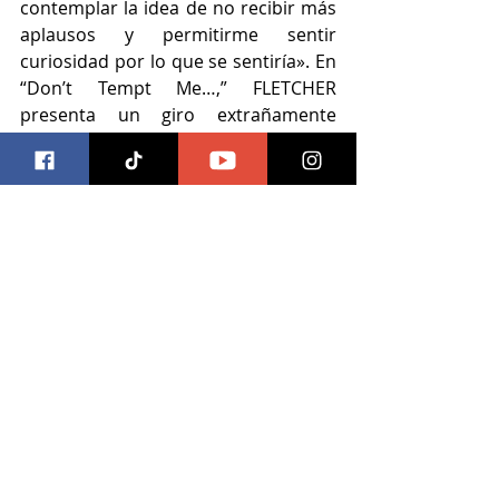
contemplar la idea de no recibir más 
aplausos y permitirme sentir 
curiosidad por lo que se sentiría». En 
“Don’t Tempt Me…,” FLETCHER 
presenta un giro extrañamente 
glorioso de la clásica balada de 
desamor. "Es una canción en la que 
me cuestiono mi propósito, en el 
contexto de una relación muy tóxica 
entre la industria musical y yo. ¿Debo 
quedarme o debo irme?” dice, 
“Quería intentar captar todos los 
matices de esa relación, que ha sido 
el mayor viaje de mi vida pero 
también uno en el que empecé a 
perderme».
´Would You Still Love Me If You 
Really Knew Me?’ es el primer 