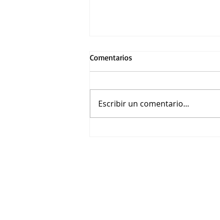
Comentarios
Escribir un comentario...
La muerte de Robin Hood:
Hugh Jackman estelariza esta
readaptación del mito