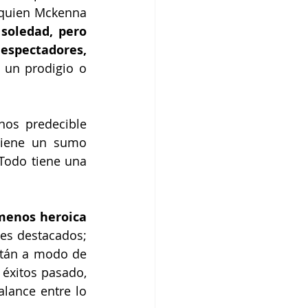
 quien Mckenna 
oledad, pero 
spectadores, 
 un prodigio o 
nos predecible 
tiene un sumo 
Todo tiene una 
menos heroica 
s destacados; 
tán a modo de 
 éxitos pasado, 
lance entre lo 