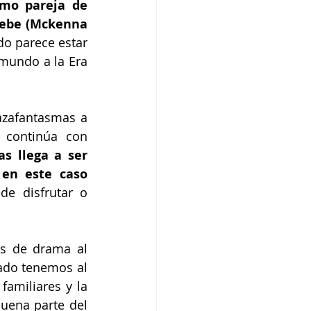
mo pareja de 
oebe (Mckenna 
do parece estar 
mundo a la Era 
zafantasmas a 
continúa con 
s llega a ser 
en este caso 
e disfrutar o 
s de drama al 
ado tenemos al 
amiliares y la 
uena parte del 