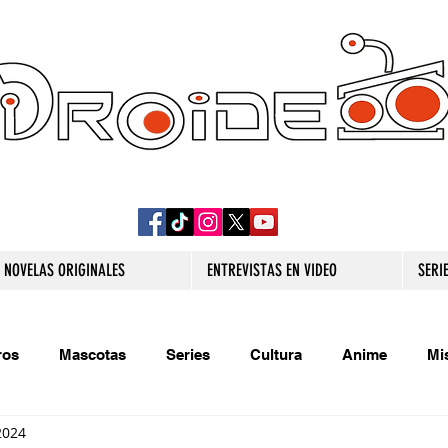
DROIDE TV: CULTURA POP Y PRODUCCION
ORIGINAL
NOVELAS ORIGINALES
ENTREVISTAS EN VIDEO
SERI
ros
Mascotas
Series
Cultura
Anime
Mi
2024
s originales
Extra
Relatos
Trivias
Videojueg