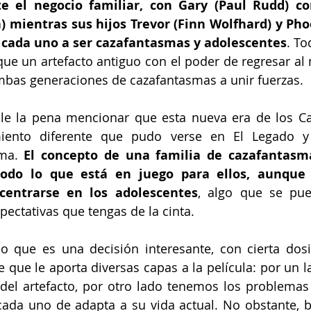
e el negocio familiar, con Gary (Paul Rudd) co
n) mientras sus hijos Trevor (Finn Wolfhard) y Ph
 cada uno a ser cazafantasmas y adolescentes
. To
que un artefacto antiguo con el poder de regresar al 
ambas generaciones de cazafantasmas a unir fuerzas.
ale la pena mencionar que esta nueva era de los Ca
iento diferente que pudo verse en El Legado y 
ma. 
El concepto de una familia de cazafantasma
todo lo que está en juego para ellos, aunque 
centrarse en los adolescentes
, algo que se pued
pectativas que tengas de la cinta.
o que es una decisión interesante, con cierta dosi
e que le aporta diversas capas a la película: por un l
del artefacto, por otro lado tenemos los problemas f
ada uno de adapta a su vida actual. No obstante, b