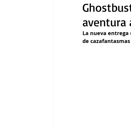
Ghostbust
aventura 
Gastronomía
Tecnología
La nueva entrega 
de cazafantasmas 