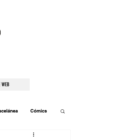
droidetv@gmail.com
E WEB
scelánea
Cómics
os
Teatro