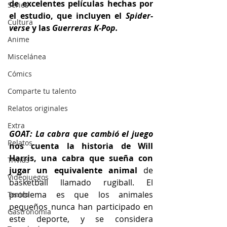
de excelentes películas hechas por 
Series
el estudio, que incluyen el 
Spider-
Cultura
verse
 y las 
Guerreras K-Pop.
Anime
Miscelánea
Cómics
Comparte tu talento
Relatos originales
Extra
GOAT: La cabra que cambió el juego
Relatos
nos cuenta la historia de Will 
Harris, una cabra que sueña con 
Trivias
jugar un equivalente animal
 de 
Videojuegos
basketball llamado rugiball. El 
problema es que los animales 
Teatro
pequeños nunca han participado en 
Gastronomía
este deporte, y se considera 