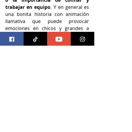
o la importancia de confiar y 
trabajar en equipo
. Y en general es 
una bonita historia con animación 
llamativa que puede provocar 
emociones en chicos y grandes a 
pesar de no ser una historia 
innovadora.
cine
sony pictures mexico
Cine
Entradas recientes
Ver todo