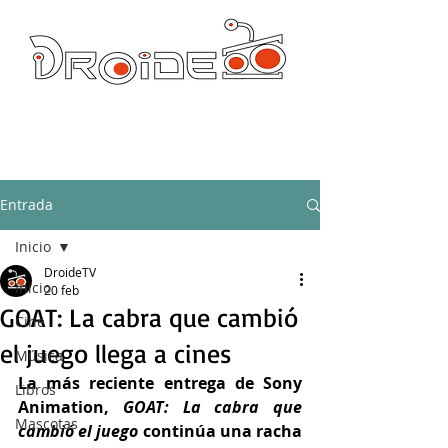
DROIDE TV: CULTURA POP Y PRODUCCION ORIGINAL
droidetv@gmail.com
Entrada
Inicio
DroideTV
Inicio
20 feb
GOAT: La cabra que cambió
Cine
el juego llega a cines
Música
La más reciente entrega de Sony 
Libros
Animation, 
GOAT: La cabra que 
Mascotas
cambió el juego
 continúa una racha 