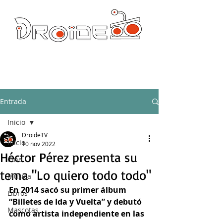
DROIDE TV: CULTURA POP Y PRODUCCION ORIGINAL
droidetv@gmail.com
Entrada
Inicio
DroideTV
Inicio
10 nov 2022
Héctor Pérez presenta su
Cine
tema "Lo quiero todo todo"
Música
En 2014 sacó su primer álbum 
Libros
“Billetes de Ida y Vuelta” y debutó 
Mascotas
como artista independiente en las 