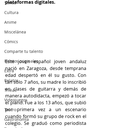
plataformas digitales.
Series
Cultura
Anime
Miscelánea
Cómics
Comparte tu talento
Relatos originales
Este joven español joven andaluz 
nació en Zaragoza, desde temprana 
Extra
edad despertó en él su gusto. Con 
Relatos
tan sólo 7 años, su madre lo inscribió 
en clases de guitarra y demás de 
Trivias
manera autodidacta, empezó a tocar 
Videojuegos
el piano. Fue a los 13 años, que subió 
por primera vez a un escenario 
Teatro
cuando formó su grupo de rock en el 
Gastronomía
colegio. Se graduó como periodista 