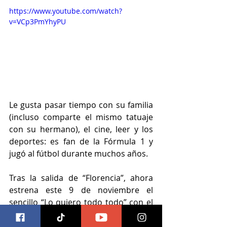
https://www.youtube.com/watch?
v=VCp3PmYhyPU
Le gusta pasar tiempo con su familia 
(incluso comparte el mismo tatuaje 
con su hermano), el cine, leer y los 
deportes: es fan de la Fórmula 1 y 
jugó al fútbol durante muchos años.
Tras la salida de “Florencia”, ahora 
estrena este 9 de noviembre el 
sencillo “Lo quiero todo todo” con el 
que Héctor, está disfrutando de cada 
logro en su carrera a la que no pone 